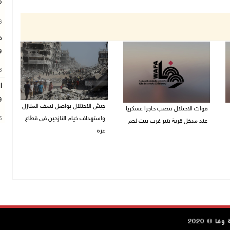
م
26
ج
و
26
ا
و
جيش الاحتلال يواصل نسف المنازل
قوات الاحتلال تنصب حاجزا عسكريا
واستهداف خيام النازحين في قطاع
26
عند مدخل قرية بتير غرب بيت لحم
غزة
09/08/2026 09:43 ص
09/08/2026 09:29 ص
ا © 2020