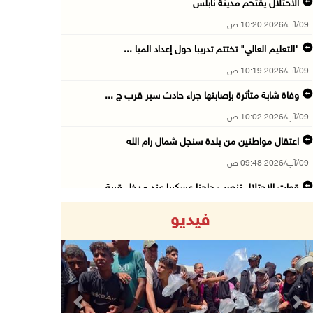
الاحتلال يقتحم مدينة نابلس
09/آب/2026 10:20 ص
"التعليم العالي" تختتم تدريبا حول إعداد المبا ...
09/آب/2026 10:19 ص
وفاة شابة متأثرة بإصابتها جراء حادث سير قرب ج ...
09/آب/2026 10:02 ص
اعتقال مواطنين من بلدة سنجل شمال رام الله
09/آب/2026 09:48 ص
قوات الاحتلال تنصب حاجزا عسكريا عند مدخل قرية ...
09/آب/2026 09:43 ص
فيديو
إجلاء آلاف السكان مع اتساع حرائق الغابات غرب ...
09/آب/2026 09:41 ص
جيش الاحتلال يواصل نسف المنازل واستهداف خيام ...
09/آب/2026 09:29 ص
Previous
Next