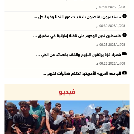
08/آب/2026 07:07 م
مستعمرون يقتحمون بلدة بيت عور التحتا وقرية جل ...
08/آب/2026 06:39 م
فلسطين تدين الهجوم على ناقلة إماراتية في مضيق ...
08/آب/2026 06:25 م
شعراء غزة يوثقون النزوح والفقد بقصائد من الخي ...
08/آب/2026 06:23 م
الجامعة العربية الأمريكية تختتم فعاليات تخريج ...
08/آب/2026 06:20 م
فيديو
إصابات بالاختناق خلال اقتحام الاحتلال قرية ال ...
08/آب/2026 05:52 م
الحايك: نقود جهودا وطنية لحماية المواقع الأثر ...
08/آب/2026 04:50 م
revious
Next
أطفال مبتورو الأطراف يتحدّون الألم بكرة القدم ...