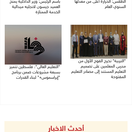
الطقس: الحرارة أعلى من معدلها
باسم الرئيس: وزير الداخلية يمنح
السنوي العام
العميد جيسون لانجليه ميدالية
الخدمة الممتازة
06/08/2026 07:46 ص
05/08/2026 07:50 م
"التربية" تخرج الفوج الأول من
مدربي المعلمين على تصميم
"التعليم العالي": فلسطين تتميز
التعليم المستند إلى مصادر التعليم
بسبعة مشروعات ضمن برنامج
المفتوحة
"إيراسموس+" لبناء القدرات
05/08/2026 06:44 م
05/08/2026 04:47 م
أحدث الاخبار