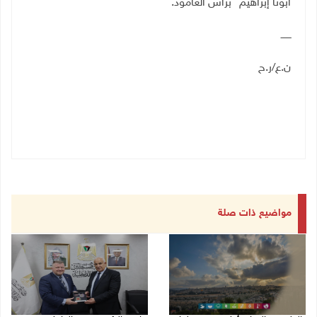
أبونا إبراهيم" براس العامود.
ـــــــ
ن.ع/ر.ح
مواضيع ذات صلة