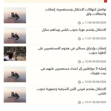
05/آب/2026 08:05 م
باسم الرئيس: وزير الداخلية يمنح العميد جيسون ...
تواصل انتهاكات الاحتلال ومستعمريه: إصابات
واعتقالات واق
05/آب/2026 07:50 م
05/08/2026 11:08 م
الاحتلال يقتحم كفر مالك ودير جرير ومستعمرون ي ...
الاحتلال يقتحم عورتا جنوب نابلس ويداهم منازل
05/آب/2026 07:17 م
05/08/2026 11:01 م
"التربية" تخرج الفوج الأول من مدربي المعلمين ...
05/آب/2026 06:44 م
إصابات وإحراق مساكن في هجوم للمستعمرين على
الطوبا جنوب
عبد السلام السيد يفوز بترشيح الديمقراطيين لمج ...
05/08/2026 10:59 م
05/آب/2026 06:43 م
إصابة 3 مواطنين إثر اعتداء مستعمرين عليهم في
الهلال الأحمر: 8 إصابات إثر اعتداء الاحتلال ...
بيت فوريك
05/آب/2026 06:13 م
05/08/2026 10:53 م
مخطط استعماري جديد في "جيلو" يهدد بعزل القدس ...
الاحتلال يقتحم قريتي اللبن الشرقية وعمورية جنوب
نابلس
05/آب/2026 06:10 م
الاحتلال ينصب حاجزًا عسكريًا على مدخل بلدة دي ...
05/08/2026 10:47 م
05/آب/2026 06:04 م