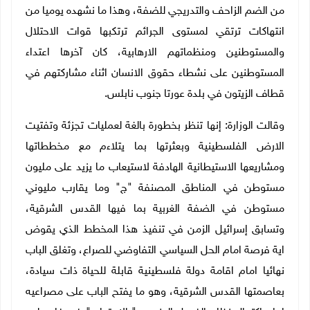
من الضم الزاحف والتدريجي للضفة، وهذا ما نشهده يوميا من
انتهاكات ترتقي لمستوى الجرائم ترتكبها قوات الاحتلال
والمستوطنين ومنظماتهم الارهابية، كان آخرها اعتداء
المستوطنين على نشطاء حقوق الانسان اثناء مشاركتهم في
قطاف الزيتون في بلدة عورتا جنوب نابلس.
وقالت الوزارة: إنها تنظر بخطورة بالغة لعمليات تجزئة وتفتيت
الارض الفلسطينية وبعثرتها بما يتلاءم مع مخططاتها
ومشاريعها الاستيطانية الهادفة لاستيعاب ما يزيد على مليون
مستوطن في المناطق المصنفة "ج" وما يقارب مليوني
مستوطن في الضفة الغربية بما فيها القدس الشرقية،
وتسابق إسرائيل الزمن في تنفيذ هذا المخطط الذي يقوض
اية فرصة امام الحل السياسي التفاوضي للصراع، وتغلق الباب
نهائيا امام اقامة دولة فلسطينية قابلة للحياة ذات سيادة،
بعاصمتها القدس الشرقية، وهو ما يفتح الباب على مصراعيه