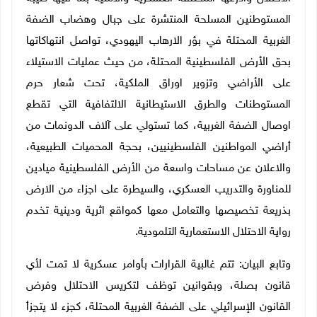
المستوطنين المسلحة المنتشرة على جبال وهضاب الضفة
الغربية المحتلة في بؤر الارهاب اليهودي، تواصل انتهاكاتها
بحق الأرض الفلسطينية المحتلة، من حيث عمليات الاستيلاء
على الأراضي وتزوير اوراق الملكية، تحت شعار حرم
المستوطنات والطرق الاستيطانية الالتفافية التي تقطع
اوصال الضفة الغربية، كما تستولي على آلاف الدونمات من
أراضي المواطنين الفلسطينيين، بحجة المحميات الطبيعية،
والاعلان عن مساحات واسعة من الأرض الفلسطينية ميادين
للمناورة والتدريب العسكري، والسيطرة على اجزاء من الارض
بذريعة تخصيصها والتعامل معها كمواقع اثرية ودينية تخدم
رواية الاحتلال الاستعمارية التلمودية.
وتابع البيان: تتم غالبية القرارات بأوامر عسكرية لا تمت لأي
قانون بصلة، وبقوانين توظف لتكريس الاحتلال وفرض
القانون الإسرائيلي على الضفة الغربية المحتلة، كجزء لا يتجزأ