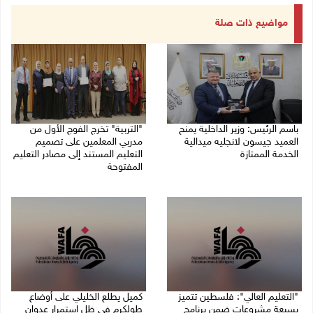
مواضيع ذات صلة
باسم الرئيس: وزير الداخلية يمنح
"التربية" تخرج الفوج الأول من
العميد جيسون لانجليه ميدالية
مدربي المعلمين على تصميم
الخدمة الممتازة
التعليم المستند إلى مصادر التعليم
المفتوحة
05/08/2026 07:50 م
05/08/2026 06:44 م
"التعليم العالي": فلسطين تتميز
كميل يطلع الخليلي على أوضاع
بسبعة مشروعات ضمن برنامج
طولكرم في ظل استمرار عدوان