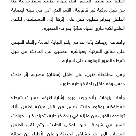
الطفل قد تعرض للدعس أثناء عبوره الطريق وسط مدينة يطا
من قبل مركبة غير قانونية، الأمر الذي أدى في حينه لإصابة
الطفل بجراح خطيرة نقل على إثرها إلى المستشفى لتلقي
العلاج لكنه فارق الحياة متأثرًا بجراحه الخطيرة .
وأضاف ارزيقات بأنه قد تم إبلاغ النيابة العامة وإلقاء القبض
على سائق المركبة ومباشرة التحقيق في الحادث من قبل
شرطة المرور للوقوف على أسبابه.
وفي محافظة جنين، لقي طفل (سنتان) مصرعه إثر حادث
دعس وقع داخل بلدة قباطية جنوبًا.
وأفاد ارزيقات بأنه وبعد ورود إشارة لغرفة عمليات شرطة
المحافظة بوقوع حادث دعس من قبل مركبة لطفل أثناء
تواجده بالقرب من منزله في بلدة قباطية، تحرك خبراء حوادث
السير في شرطة المرور لمكان الحادث، وتم نقل الطفل
المصاب إلى أحد مشافي المدينة وأعلن الأطباء عن وفاته