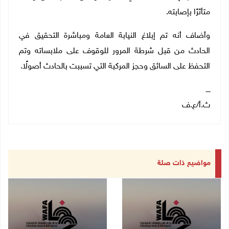
متأثرًا بإصابته.
وأضاف أنه تم إبلاغ النيابة العامة ومباشرة التحقيق في
الحادث من قبل شرطة المرور للوقوف على ملابساته وتم
التحفظ على السائق وحجز المركبة التي تسببت بالحادث أصولًا.
ــــ
ث.أ/ع.ف
مواضيع ذات صلة