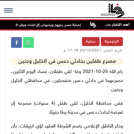
أهم الاخبار
 وتطوير الخدمات
إصابة مسن بجروح ورضوض إثر اعتداء جيش الاحتلال عليه ف
MENU
الرئيسية
محلية
تاريخ النشر: 25/10/2021 11:18 م
مصرع طفلين بحادثي دعس في الخليل وجنين
رام الله 25-10-2021 وفا- لقي طفلان، مساء اليوم الاثنين،
مصرعهما في حادثي دعس منفصلين، في محافظتي الخليل
وجنين.
ففي محافظة الخليل، لقي طفل (4 سنوات) مصرعه إثر
تعرضه لحادث دعس في مدينة يطا جنوبًا.
وذكر الناطق الإعلامي باسم الشرطة العقيد لؤي ارزيقات، بأن