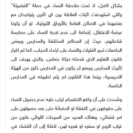
بشكل كامل، اذ تمت ملاحقة النساء في حملة "الفضيلة"
والتي استهدفت اثبات العلاقة بين اي اثنين يتواجدان مع
بعضهما في الاماكن العامة بالأوراق الثبوتية، او أن يكونا
عرضة للاعتقال، إضافة الى عدم قدرة النساء على ممارسة
قناعاتهم، حيث إن المحاكم المختلفة والمدارس وبعض
الجامعات تجبر الفتيات والنساء على ارتداء الحجاب، كما تم اقرار
قانون التعليم الذي قدمته حركة حماس، والذي يهدف الى
تأنيث المدارس ويمنع ان يكون في المدارس ذكور من الهيئة
التدريسية، بينما هذا القانون لم يتم تطبيقه في المدارس
الخاصة.
وشددت على أن واقع الانقسام ترتب عليه عدم حصول النساء
على حقوقهن في النفقة او الحضانة حتى بعد حصولهن على
امر قضائي، وهناك العديد من السيدات اللواتي عانين من
غياب الزوج او سفره او هجره لهن، لافتة إلى أن القضاء في