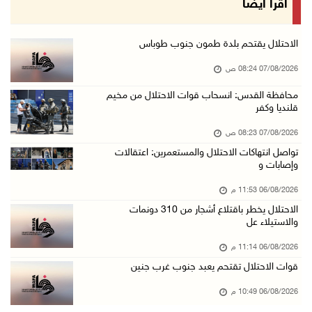
اقرأ أيضا
06/آب/2026 09:17 م
إصابة مسن بجروح ورضوض إثر اعتداء جيش الاحتلال ...
الاحتلال يقتحم بلدة طمون جنوب طوباس
06/آب/2026 09:13 م
07/08/2026 08:24 ص
ورشة توصي بخطة عاجلة لاستعادة التعليم الوجاهي ...
محافظة القدس: انسحاب قوات الاحتلال من مخيم
قلنديا وكفر
06/آب/2026 09:08 م
الرئيس يستقبل مجلس بلدية رام الله ويشدد على د ...
07/08/2026 08:23 ص
06/آب/2026 08:36 م
تواصل انتهاكات الاحتلال والمستعمرين: اعتقالات
وإصابات و
جماهير شعبنا تشيع جثمان الشهيد علاء صبيح في ت ...
06/08/2026 11:53 م
06/آب/2026 08:33 م
الاحتلال يخطر باقتلاع أشجار من 310 دونمات
الاحتلال يوسع حملات الدهم والاعتقال في قلنديا ...
والاستيلاء عل
06/آب/2026 08:06 م
06/08/2026 11:14 م
الرئيس المصري وملك البحرين يشددان على ضرورة ت ...
قوات الاحتلال تقتحم يعبد جنوب غرب جنين
06/آب/2026 07:57 م
06/08/2026 10:49 م
الاحتلال يخطر بإزالة أشجار زيتون والاستيلاء ع ...