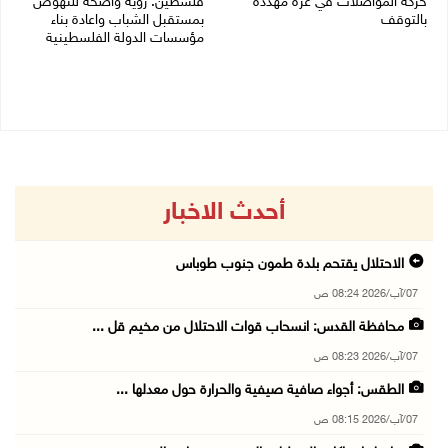
حركة المواصلات في غزة مهددة
فلسطين: رؤية واضحة للنهوض
بالتوقف
بمستقبل الشباب واعادة بناء
مؤسسات الدولة الفلسطينية
01/08/2026 12:39 م
30/07/2026 02:26 م
أحدث الاخبار
الاحتلال يقتحم بلدة طمون جنوب طوباس
07/آب/2026 08:24 ص
محافظة القدس: انسحاب قوات الاحتلال من مخيم قل ...
07/آب/2026 08:23 ص
الطقس: أجواء صافية صيفية والحرارة حول معدلها ...
07/آب/2026 08:15 ص