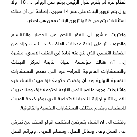
قطاع غزة لم يلتزم بقرار الرئيس برفع سن الزواج الى 18، ولا
يزال يتم تزويج البنات على عمر 14 هجري، إضافة الى أن هناك
استثناءات يتم من خلالها تزويج البنات ممن هن اصغر.
واعتبرت عاشور أن الفقر الناجم عن الحصار والانقسام
والحروب اثر على زيادة معدلات العنف ضد النساء، وزاد من
الضغط النفسي الذي نتج عنه زيادة في العنف الاسري، مشيرة
إلى أن هناك مؤسسة الحياة التابعة لمركز الابحاث
والاستشارات القانونية للمرأة– غزة التي تقدم الاستشارات
النفسية النهارية بعد أن رفضت حكومة غزة مبيت النساء فيه
واشترطت وجود عناصر الامن التابعة لحكومة غزة، وهناك بيت
الامان التابع لوزارة التنمية الاجتماعية الذي يوفر خدمة المبيت
للمعنفات ويقدم مختلف الاستشارات النفسية والقانونية.
ولفتت الى ان النساء يتعرضن لمختلف انواع العنف من تحرش
في العمل وفي وسائل النقل، وسفاح القربى، وجرائم القتل