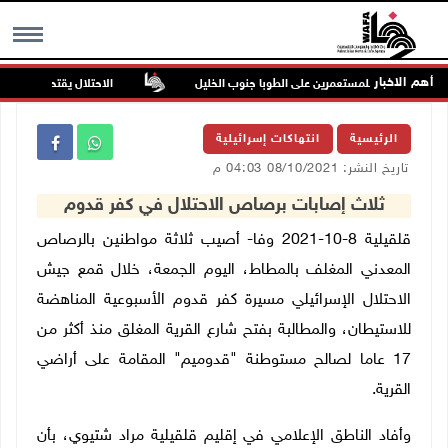
أهم الاخبار
 في هجوم للمستعمرين على الطوبا جنوب الخليل
الاحتلال يقتحم عورتا جنوب
MENU
الرئيسية
انتهاكات إسرائيلية
تاريخ النشر: 08/10/2021 04:03 م
ثلاث إصابات برصاص الاحتلال في كفر قدوم
قلقيلية 8-10-2021 وفا- أصيب ثلاثة مواطنين بالرصاص
المعدني المغلف بالمطاط، اليوم الجمعة، خلال قمع جيش
الاحتلال الإسرائيلي مسيرة كفر قدوم الأسبوعية المناهضة
للاستيطان، والمطالبة بفتح شارع القرية المغلق منذ أكثر من
17 عاما لصالح مستوطنة "قدوميم" المقامة على أراضي
القرية.
وأفاد الناطق الإعلامي في إقليم قلقيلية مراد شتيوي، بأن