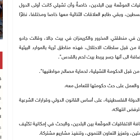
قيات الموقّعة بين البلدين، خاصةً وأن تشيلي كانت أولى الدول
سطين، وبقي طابع العلاقات الثنائية معها خاصا ومختلفا، نظرًا
ن في منطقتي المخرور والكريمزان في بيت جالا، وقالت جادو
من قبل سلطات الاحتلال، فهذه مناطق ثرية بالموارد البيئية
ضافة الى أنها جسر يربط بيت لحم بالقدس".
 قبل الحكومة التشيلية، لحماية مصالح مواطنيها".
ق
 والعمل على حث حكومتها للتعامل معه.
ب
26
الدولة الفلسطينية، على أساس القانون الدولي وقرارات الشرعية
م
وترفض انتهاكه.
ي
ة الاتفاقيات الموقّعة بين البلدين، والبحث في إمكانية تكثيف
26
ومتين، وتعزيز التعاون التنموي، وتنفيذ مشاريع مشتركة.
ا