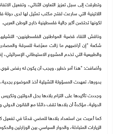
وتطرقت إلى سبل تعزيز التعاون الثنائي، وتفعيل الاتفا
اللاتينية التي سارعت لفتح مكتب تمثيل لها لدى دولة فل
لكونها تحتضن أكبر جالية فلسطينية خارج الوطن العربي.
وناقش اللقاء قضية المواطنين الفلسطينيين- التشيليي
شكعة "إن أراضيهم ما زالت معرّضة للسرقة والمصادرة 
والطبيعية التي تخدم المشروع الاستيطاني الإسرائيلي، إ
وأضافت: "هذا أمر خطير، ويجب أن يكون له رفض قوي من
بدورها، تعهدت المسؤولة التشيلية أخذ الموضوع بجدية،
وجددت تأكيدها على التزام بلادها بحل الدولتين وتكريس 
الدولية، مؤكدةً أن بلادها تقف دائمًا مع القانون الدولي 
كما أعربت عن استعداد بلادها للمضي قدمًا في تفعيل كاف
الزيارات المتبادلة، والحوار السياسي بين الوزارتين والحك