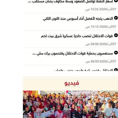
أسعار النفط تواصل الصعود وسط مخاوف بشأن مستقب ...
07/آب/2026 10:25 ص
الذهب يتجه لأفضل أداء أسبوعي منذ كانون الثاني
07/آب/2026 10:12 ص
قوات الاحتلال تنصب حاجزا عسكريا شرق بيت لحم
07/آب/2026 09:06 ص
مستعمرون بحماية قوات الاحتلال يقتحمون برك سلي ...
07/آب/2026 08:39 ص
الاحتلال يقتحم بلدة طمون جنوب طوباس
07/آب/2026 08:24 ص
فيديو
محافظة القدس: انسحاب قوات الاحتلال من مخيم قل ...
07/آب/2026 08:23 ص
الطقس: أجواء صافية صيفية والحرارة حول معدلها ...
07/آب/2026 08:15 ص
Previous
Next