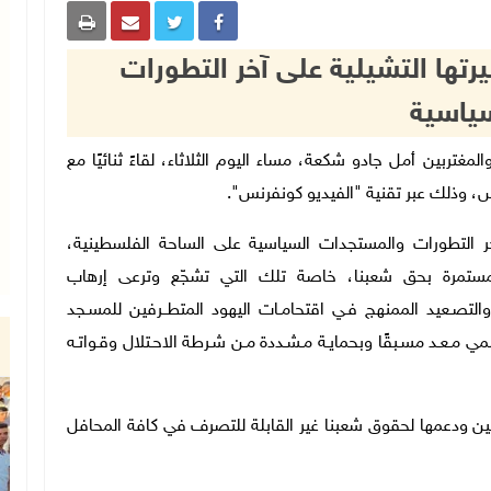
يرتها التشيلية على آخر التطورات
ياسية
الخارجية والمغتربين أمل جادو شكعة، مساء اليوم الثلاثاء، لقاءً ثنائيًا مع
ريس، وذلك عبر تقنية "الفيديو كونفرنس".
التطورات والمستجدات السياسية على الساحة الفلسطينية،
المستمرة بحق شعبنا، خاصة تلك التي تشجّع وترعى إرهاب
صـعيد الممنهج فـي اقتحامـات اليهود المتطــرفين للمسـجد
مي مـعـد مسـبقًا وبحمايـة مـشـددة مـن شـرطة الاحـتلال وقـواتـه
 ودعمها لحقوق شعبنا غير القابلة للتصرف في كافة المحافل