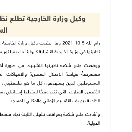
وكيل وزارة الخارجية تطلع نظ
الس
رام الله 5-10-2021 وفا- عقدت وكيل وزارة 
نظيرتها في وزارة الخارجية التشيلية كارولينا فالديفيا تو
ووضعت جادو شكعة نظيرتها التشيلية، في صورة آخر 
مستعرضةً سياسة الاحتلال العنصرية والانتهاكات 
المستوطنين الذين يستهدفون كل ما هو فلسطيني، والت
الأقصـى المبـارك، التـي تـتـم وفـقًا لمخطـط إسـرائيلي رس
الخاصة، بهـدف التقسيم الزماني والمكاني للمسجد.
وأشادت جادو شكعة بمواقف تشيلي الثابتة تجاه فلسطين
الدولية.