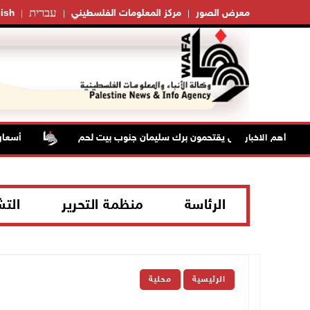
עברית
معرض الصور
مركز المعلومات الفلسطيني
ish
ية قوات الاحتلال يقتحمون برك سليمان جنوب بيت لحم
أسعار ال
أهم الاخبار
الرئاسة
منظمة التحرير
الت
الرئيسية
محلية