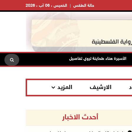
حالة الطقس
الخميس ، 06 آب ، 2026
لأسيرة هناء طحاينة تروي تفاصيل اعتقالها: حُرمت من وداع أطفالها وتعرضت للإ
د
الارشيف
المزيد
أحدث الاخبار