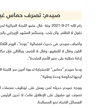
صيدم: تصرف حماس غير م
رام الله 21-9-2021 وفا- قال عضو اللجنة 
نقول لا للظلم، وأن نتحد، ونستثمر المشهد الإيجابي باتج
وأضاف صيدم، في حديث لفضائية "عودة"، اليوم الثلاثاء
القرن وقال لا للتطبيع، وقال لا للضم، وبالتالي فإن م
إدانة خطابه على منبر الأمم المتحدة".
ودعا صيدم "حماس" للاستجابة لدعوة أمين سر اللجنة الم
أيديها لحكومة وحدة وطنية".
ووجه صيدم حديثه لمن يعمل على توظيف منصات التوا
تصرف غير مقبول على الإطلاق فانت لا تدين الرئيس أب
الفصائل الاتجاه نحو المصالحة.