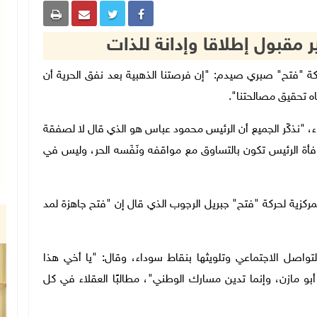
قبول إطلاقا وإدانة للذات
المركزية لحركة "فتح" صبري صيدم: "إن فرصتنا الذهبية بعد نفق الحرية أن
اه تحقيق مصالحتنا".
، "نذكّر الجميع أن الرئيس محمود عباس هو الذي قال لا لصفقة
كافأة الرئيس تكون بالتساوق مع مواقفه ونَفَسه الحر، وليس في
ركزية لحركة "فتح" جبريل الرجوب الذي قال إن "فتح جاهزة لمد
صل الاجتماعي وتلويثها بنقاط سوداء، وقال: "يا أخي هذا
و مازن، وإنما تدين مسارك الوطني"، مطالبًا العقلاء في كل