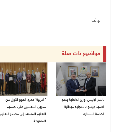
ـــ
ع.ف
مواضيع ذات صلة
باسم الرئيس: وزير الداخلية يمنح
"التربية" تخرج الفوج الأول من
العميد جيسون لانجليه ميدالية
مدربي المعلمين على تصميم
الخدمة الممتازة
التعليم المستند إلى مصادر التعليم
المفتوحة
05/08/2026 07:50 م
05/08/2026 06:44 م