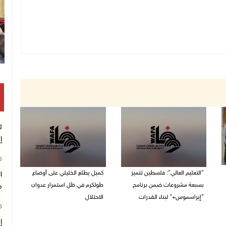
ت
إ
26
"التعليم العالي": فلسطين تتميز
كميل يطلع الخليلي على أوضاع
ا
بسبعة مشروعات ضمن برنامج
طولكرم في ظل استمرار عدوان
م
"إيراسموس+" لبناء القدرات
الاحتلال
26
05/08/2026 04:47 م
05/08/2026 03:23 م
إ