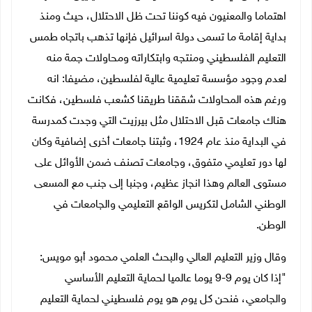
اهتماما والمعنيون فيه كوننا تحت ظل الاحتلال، حيث ومنذ
بداية إقامة ما تسمى دولة اسرائيل فإنها تذهب باتجاه طمس
التعليم الفلسطيني ومنتجه وابتكاراته ومحاولات جمة منه
لعدم وجود مؤسسة تعليمية عالية لفلسطين، مضيفا: انه
ورغم هذه المحاولات شققنا طريقنا كشعب فلسطين، فكانت
هناك جامعات قبل الاحتلال مثل بيرزيت التي وجدت كمدرسة
في البداية منذ عام 1924، وثبتنا جامعات أخرى إضافية وكان
لها دور تعليمي متفوق، وجامعات تصنف ضمن الأوائل على
مستوى العالم وهذا انجاز عظيم، وجنبا إلى جنب مع المسعى
الوطني الشامل لتكريس الواقع التعليمي والجامعات في
الوطن.
وقال وزير التعليم العالي والبحث العلمي محمود أبو مويس:
"إذا كان يوم 9-9 يوما عالميا لحماية التعليم الأساسي
والجامعي، فنحن كل يوم هو يوم فلسطيني لحماية التعليم