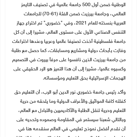
الوطنية ضمن أول 500 جامعة عالمية في تصنيف التايمز
العالمي، وجامعة بيرزيت ضمن الفئة (61-70) للجامعات
العربية بنسخته للعام 2021، وفي "خضوري" تم اختراع جهاز
التنفس الصناعي الأول على مستوى العالم، مشيرا إلى أن كل
جامعة فلسطينية أخذت تصنيفا عالميا وعربيا وعندها اختراعات
وفازت بـأبحاث دولية ومشاريع ومسابقات، كما حصل مع طلبة
من جامعة بيرزيت الذين نافسوا على مرفأ بيروت في التصميم
وكسبوه عالميا، مشيرا إلى أن هذا التميز هو الرد الحقيقي على
الهجمات الإسرائيلية بحق التعليم ومؤسساته.
وأكد رئيس جامعة خضوري نور الدين أبو الرب، أن التعليم حق
كفلته كافة المواثيق والأعراف الدولية وما يلحقه من حرية
التعليم وحرية تنقل الطلبة والأكاديميين والتبادل مع العالم،
وبالتالي شعبنا سيستمر في المقاومة وصموده وتحديه على
أن نقدم أفضل نموذج تعليمي في العالم سنقدمه هنا في