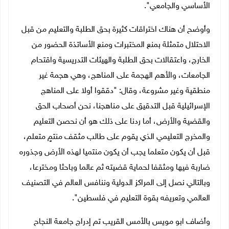
الأساسي والجامعي".
وأوضح أن هناك اختراقات كثيرة بحق الطلبة والتعليم من قبل
الاحتلال متمثلة بمنع المختبرات ومنع الأساتذة الحضور من
الخارج، واعتقالات بحق الطلبة والهيئات التدريسية واقتحام
الجامعات، والأهم الهجمة على المناهج، وهي هجمة غير
منطقية وغير مشروعة، وقال: "دققوا أولا على المناهج
الإسرائيلية قبل التدقيق على مناهجنا، نحن أصحاب الحق
والقضية والأرض، أما ردنا على ذلك هو أن نحصن التعليم
والمخرج التعليمي الذي يقوم على طالب مثقف منتمٍ متعلم،
قبل أن يكون متعلما يجب أن يكون منتميا لهذه الأرض وجذوره
ضاربة فيها ومثقفا لحماية قضيته ثم عالما وباحثا ومخترعا،
وبالتالي نصل إلى المراكز الدولية وننافس العالم في التصنيف
العالمي وتعريفه بقوة التعليم في فلسطين".
وأضاف ابو مويس بالأمس القريب تم إدراج جامعة النجاح