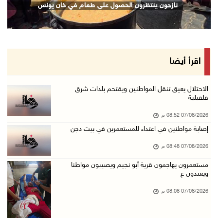
تكريم متفوقين بالثانوية العامة في خان يونس
ناز
07/آب/2026 05:25 م
3 إصابات إثر تعرضهم للطعن في الطيبة داخل أراض ...
07/آب/2026 04:57 م
بيروت: اللجنة الفنية للمجلس الوطني تناقش التر ...
اقرأ أيضا
07/آب/2026 03:31 م
السعودية وتركيا وباكستان توقع اتفاقية مكة للد ...
الاحتلال يعيق تنقل المواطنين ويقتحم بلدات شرق
قلقيلية
07/آب/2026 02:38 م
07/08/2026 08:52 م
70 ألفا يؤدون صلاة الجمعة في المسجد الأقصى
إصابة مواطنين في اعتداء للمستعمرين في بيت دجن
07/آب/2026 02:29 م
07/08/2026 08:48 م
الرئاسة تدين الهجمات الصاروخية على المملكة ال ...
07/آب/2026 02:19 م
مستعمرون يهاجمون قرية أبو نجيم ويصيبون مواطنا
ويعتدون ع
مستعمرون ينفذون جولات استفزازية في عدة مناطق ...
07/08/2026 08:08 م
07/آب/2026 02:08 م
أمين عام الجامعة العربية يحذر من نهج إسرائيل ...