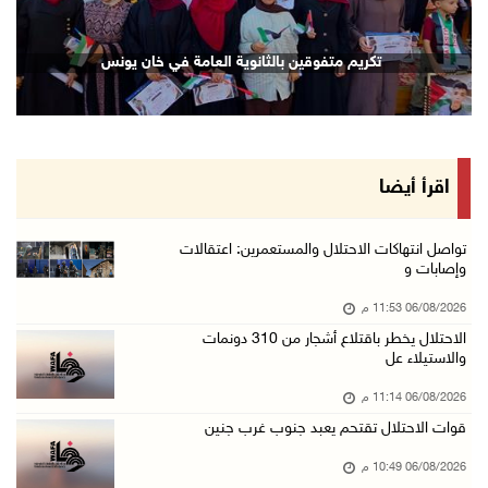
06/آب/2026 09:17 م
إصابة مسن بجروح ورضوض إثر اعتداء جيش الاحتلال ...
تكريم متفوقين بالثانوية العامة في خان يونس
06/آب/2026 09:13 م
ورشة توصي بخطة عاجلة لاستعادة التعليم الوجاهي ...
06/آب/2026 09:08 م
الرئيس يستقبل مجلس بلدية رام الله ويشدد على د ...
اقرأ أيضا
06/آب/2026 08:36 م
جماهير شعبنا تشيع جثمان الشهيد علاء صبيح في ت ...
تواصل انتهاكات الاحتلال والمستعمرين: اعتقالات
وإصابات و
06/آب/2026 08:33 م
06/08/2026 11:53 م
الاحتلال يوسع حملات الدهم والاعتقال في قلنديا ...
الاحتلال يخطر باقتلاع أشجار من 310 دونمات
06/آب/2026 08:06 م
والاستيلاء عل
الرئيس المصري وملك البحرين يشددان على ضرورة ت ...
06/08/2026 11:14 م
06/آب/2026 07:57 م
قوات الاحتلال تقتحم يعبد جنوب غرب جنين
الاحتلال يخطر بإزالة أشجار زيتون والاستيلاء ع ...
06/08/2026 10:49 م
06/آب/2026 07:53 م