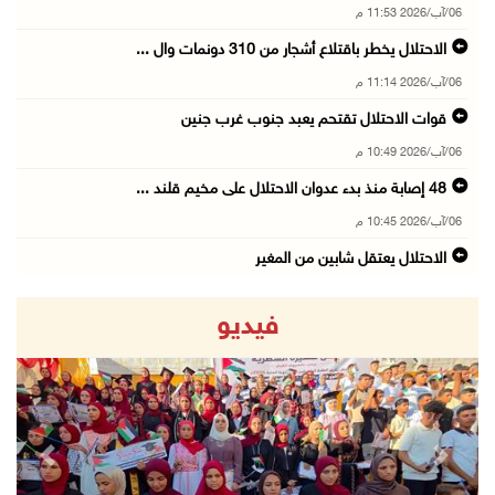
06/آب/2026 11:53 م
الاحتلال يخطر باقتلاع أشجار من 310 دونمات وال ...
06/آب/2026 11:14 م
قوات الاحتلال تقتحم يعبد جنوب غرب جنين
06/آب/2026 10:49 م
48 إصابة منذ بدء عدوان الاحتلال على مخيم قلند ...
06/آب/2026 10:45 م
الاحتلال يعتقل شابين من المغير
06/آب/2026 10:27 م
فيديو
وزير الداخلية يبحث مع مكافحة المخدرات الدولي ...
06/آب/2026 10:01 م
رئيس بلدية الخليل يطلع وفدا أميركيا على تطورا ...
06/آب/2026 09:59 م
revious
Next