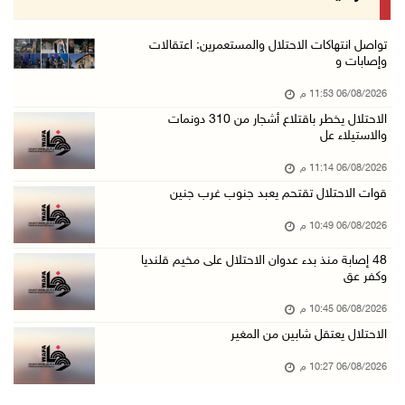
06/آب/2026 08:36 م
جماهير شعبنا تشيع جثمان الشهيد علاء صبيح في ت ...
تواصل انتهاكات الاحتلال والمستعمرين: اعتقالات
وإصابات و
06/آب/2026 08:33 م
06/08/2026 11:53 م
الاحتلال يوسع حملات الدهم والاعتقال في قلنديا ...
الاحتلال يخطر باقتلاع أشجار من 310 دونمات
06/آب/2026 08:06 م
والاستيلاء عل
الرئيس المصري وملك البحرين يشددان على ضرورة ت ...
06/08/2026 11:14 م
06/آب/2026 07:57 م
قوات الاحتلال تقتحم يعبد جنوب غرب جنين
الاحتلال يخطر بإزالة أشجار زيتون والاستيلاء ع ...
06/08/2026 10:49 م
06/آب/2026 07:53 م
48 إصابة منذ بدء عدوان الاحتلال على مخيم قلنديا
رابطة العالم الإسلامي تدين تواصل انتهاكات الا ...
وكفر عق
06/آب/2026 07:36 م
06/08/2026 10:45 م
اليونيسف: استشهاد 300 طفل منذ وقف إطلاق النار ...
الاحتلال يعتقل شابين من المغير
06/آب/2026 07:34 م
06/08/2026 10:27 م
الاحتلال يدمّر بيت الزوجية قبل ساعات من الزفا ...