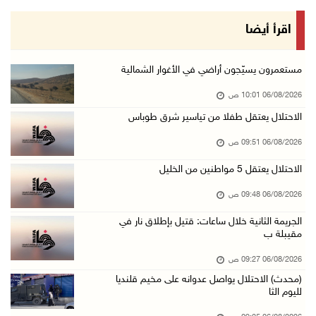
06/آب/2026 09:07 ص
الاحتلال يعتقل شابا من دير الغصون ويقتحم بلدا ...
اقرأ أيضا
06/آب/2026 08:54 ص
الاحتلال يعتقل 4 مواطنين من محافظة نابلس
مستعمرون يسيّجون أراضي في الأغوار الشمالية
06/آب/2026 08:36 ص
06/08/2026 10:01 ص
الاحتلال يقتحم قلقيلية وعزون عتمة وبيت أمين
الاحتلال يعتقل طفلا من تياسير شرق طوباس
06/آب/2026 07:49 ص
06/08/2026 09:51 ص
الطقس: الحرارة أعلى من معدلها السنوي العام
الاحتلال يعتقل 5 مواطنين من الخليل
06/آب/2026 07:46 ص
06/08/2026 09:48 ص
تواصل انتهاكات الاحتلال ومستعمريه: إصابات واع ...
الجريمة الثانية خلال ساعات: قتيل بإطلاق نار في
05/آب/2026 11:08 م
مقيبلة ب
الاحتلال يقتحم عورتا جنوب نابلس ويداهم منازل
06/08/2026 09:27 ص
05/آب/2026 11:01 م
(محدث) الاحتلال يواصل عدوانه على مخيم قلنديا
إصابات وإحراق مساكن في هجوم للمستعمرين على ال ...
لليوم الثا
05/آب/2026 10:59 م