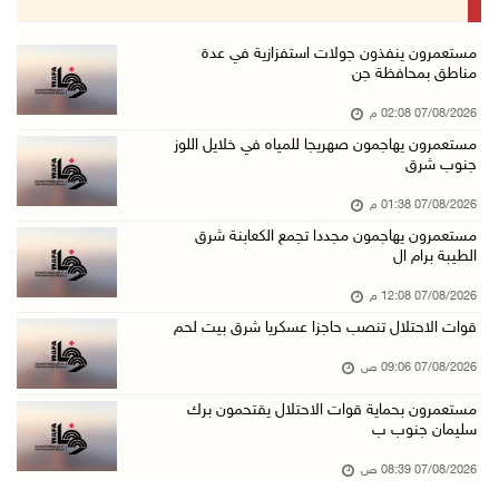
07/آب/2026 09:06 ص
مستعمرون بحماية قوات الاحتلال يقتحمون برك سلي ...
مستعمرون ينفذون جولات استفزازية في عدة
مناطق بمحافظة جن
07/آب/2026 08:39 ص
07/08/2026 02:08 م
الاحتلال يقتحم بلدة طمون جنوب طوباس
مستعمرون يهاجمون صهريجا للمياه في خلايل اللوز
07/آب/2026 08:24 ص
جنوب شرق
محافظة القدس: انسحاب قوات الاحتلال من مخيم قل ...
07/08/2026 01:38 م
07/آب/2026 08:23 ص
مستعمرون يهاجمون مجددا تجمع الكعابنة شرق
الطيبة برام ال
الطقس: أجواء صافية صيفية والحرارة حول معدلها ...
07/آب/2026 08:15 ص
07/08/2026 12:08 م
قوات الاحتلال تنصب حاجزا عسكريا شرق بيت لحم
تواصل انتهاكات الاحتلال والمستعمرين: اعتقالات ...
06/آب/2026 11:53 م
07/08/2026 09:06 ص
الاحتلال يخطر باقتلاع أشجار من 310 دونمات وال ...
مستعمرون بحماية قوات الاحتلال يقتحمون برك
سليمان جنوب ب
06/آب/2026 11:14 م
قوات الاحتلال تقتحم يعبد جنوب غرب جنين
07/08/2026 08:39 ص