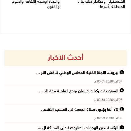
الفلسطيني ومخاطر ذلك على
والأدباء أوسمة الثقافة والعلوم
المنطقة بأسرها
والفنون
06/08/2026 11:53 ص
05/08/2026 08:47 م
أحدث الاخبار
بيروت: اللجنة الفنية للمجلس الوطني تناقش التر ...
07/آب/2026 03:31 م
السعودية وتركيا وباكستان توقع اتفاقية مكة للد ...
07/آب/2026 02:38 م
70 ألفا يؤدون صلاة الجمعة في المسجد الأقصى
07/آب/2026 02:29 م
الرئاسة تدين الهجمات الصاروخية على المملكة ال ...