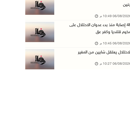
نين
الاحتلال يخطر بإزالة أشجار زيتون والاستيلاء ع ...
06/08/20 10:49 م
06/آب/2026 07:53 م
48 إصابة منذ بدء عدوان الاحتلال على
رابطة العالم الإسلامي تدين تواصل انتهاكات الا ...
خيم قلنديا وكفر عق
06/آب/2026 07:36 م
06/08/20 10:45 م
اليونيسف: استشهاد 300 طفل منذ وقف إطلاق النار ...
لاحتلال يعتقل شابين من المغير
06/آب/2026 07:34 م
06/08/20 10:27 م
الاحتلال يدمّر بيت الزوجية قبل ساعات من الزفا ...
06/آب/2026 07:27 م
إصابتان بالرصاص والاعتداء خلال اقتحام الاحتلا ...
06/آب/2026 06:56 م
الاحتلال يسلم جثمان الشهيد علاء صبيح من قرية ...
06/آب/2026 06:38 م
دودين والتميمي يسلمان قرار تخصيص أرض لصالح مد ...