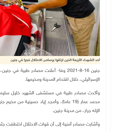
أحد الشهداء الأربعة الذين ارتقوا برصاص الاحتلال فجرا في جنين
جنين 16-8-2021 وفا- أعلنت مصادر طبية ف
الإسرائيلي، خلال اقتحام المدينة ومخيمها
.
وأكدت مصادر طبية في مستشفى الشهيد خليل سليمان 
محمد عمار (19 عاما)، وأمجد إياد حسينية من مخيم جنين، ورائد زياد عبد اللطيف أبو سيف (21 عاما)،
الإله جرار، من مدينة جنين.
وأشارت مصادر أمنية إلى أن قوات الاحتلال اختطفت جثم