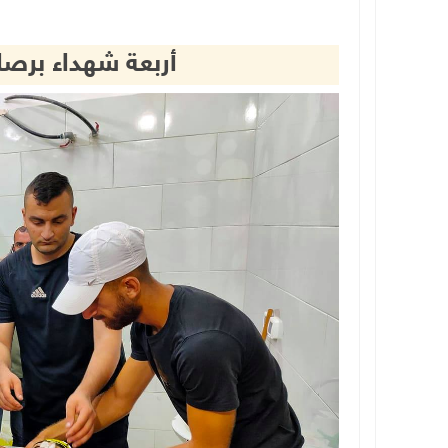
أربعة شهداء برص