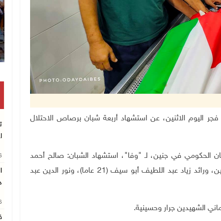
انتشال رفات شهيد مجهول الهوية بخان يونس
ي جنين، فجر اليوم الاثنين، عن استشهاد أربعة شبان برصاص الاحتلال
ت
ا
الحكومي في جنين، لـ "وفا"، استشهاد الشبان: صالح أحمد
26
ونور الدين عبد
د
26
اني الشهيدين جرار وحسينية.
ق