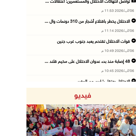
تواصل انتهاكات الاحتلال والمستعمرين: اعتقالات ...
06/آب/2026 11:53 م
الاحتلال يخطر باقتلاع أشجار من 310 دونمات وال ...
06/آب/2026 11:14 م
قوات الاحتلال تقتحم يعبد جنوب غرب جنين
06/آب/2026 10:49 م
48 إصابة منذ بدء عدوان الاحتلال على مخيم قلند ...
06/آب/2026 10:45 م
الاحتلال يعتقل شابين من المغير
06/آب/2026 10:27 م
فيديو
وزير الداخلية يبحث مع مكافحة المخدرات الدولي ...
06/آب/2026 10:01 م
رئيس بلدية الخليل يطلع وفدا أميركيا على تطورا ...
06/آب/2026 09:59 م
Previous
Next