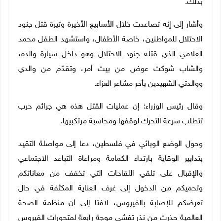
بذلك.
وأشار إلى إنه تصاعدت خلال الأسابيع الأخيرة وتيرة قتل جنود
الاحتلال للمواطنين، خاصة الأطفال، واستشهد الطفل محمد
العلامي الذي قتله جنود الاحتلال وهو داخل سيارة والده،
والشاب شوكت عوض من بيت أمر، وتقدّم من والدي
ووالدتي الشهيدين بأحر مشاعر العزاء.
وقال رئيس الوزراء: إن عمليات القتل هذه هي جرائم حرب
تتطلب سرعة التحرك لوقفها ومحاسبة مرتكبيها.
وحول الوضع الوبائي في فلسطين، دعا إلى مواصلة التقيد
بتدابير الوقاية بارتداء الكمامة ومراعاة التباعد الاجتماعي
والإقبال على تلقي اللقاحات التي تخفف من معاناتكم
وتحميكم من الدخول إلى غرف العناية المكثفة في حال
تعرضكم للإصابة بالفيروس، لافتا إلى أن منظمة الصحة
العالمية حذرت من نذر تفشي موجة رابعة لمتحورات الفيروس