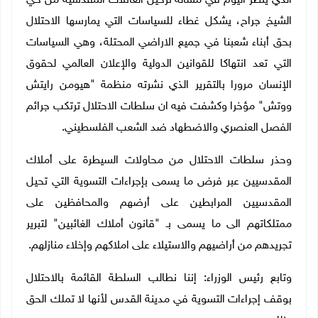
الذي ينظر اليوم في مسألة ترحيل العائلات المقدسية من حي
الشيخ جراح، يشكل غطاء للسياسات التي يمارسها الاحتلال
بحق أبناء شعبنا في جميع الاراضي المحتلة، وهي السياسات
التي تعد انتهاكا للقوانين الدولية والإعلان العالمي لحقوق
الإنسان مرورا بالتقرير الذي نشرته منظمة "هيومن رايتش
ووتش" مؤخرا وكشفت فيه ان سلطات الاحتلال ترتكب جرائم
الفصل العنصري والاضطهاد ضد الشعب الفلسطيني.
وحذر سلطات الاحتلال من محاولات السيطرة على أملاك
المقدسيين عبر فرض ما يسمى بإجراءات التسوية التي تحيل
المقدسيين المرابطين على أرضهم والمحافظين على
ممتلكاتهم الى ما يسمى بـ "قانون أملاك الغائبين" لتبرير
تجريدهم من أراضيهم والاستيلاء على املاكهم وإخلاء منازلهم.
وتابع رئيس الوزراء: إننا نطالب السلطة القائمة بالاحتلال
بوقف إجراءات التسوية في مدينة القدس لأنها لا تملك الحق