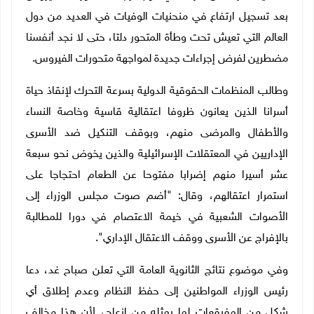
بعد تسجيل ارتفاع في منحنيات الوفيات في العديد من دول
العالم التي تعيش تحت وطأة المتحور دلتا، حتى لا نجد أنفسنا
مضطرين لفرض إجراءات جديدة لمواجهة متحورات الفيروس.
وطالب المنظمات الحقوقية الدولية بسرعة التحرك لإنقاذ حياة
أسرانا الذين يعانون ظروفا اعتقالية قاسية وخاصة النساء
والأطفال والمرضى منهم، وبوقف التنكيل ضد الأسرى
الإداريين في المعتقلات الإسرائيلية والذين يخوض نحو سبعة
عشر أسيرا منهم إضرابا مفتوحا عن الطعام احتجاجا على
استمرار اعتقالهم، وقال: "أضم صوت مجلس الوزراء إلى
الأصوات الشعبية في خيمة الاعتصام في دورا للمطالبة
بالإفراج عن الأسرى ووقف الاعتقال الإداري".
وفي موضوع نتائج الثانوية العامة التي تعلن صباح غد، دعا
رئيس الوزراء المواطنين إلى حفظ النظام وعدم إطلاق أي
شكل من المفرقعات لما يمثله من إزعاج، لأن هذا مخالف