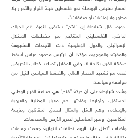
المسار ستبقى البوصلة نحو فلسطين قبلة الثوار والأحرار بلا
محاور ولا إملاءات أو صفقات
."
بدوره، قال شبايطة إن "فتح" ستبقى الثورة رغم الحراك
الداخلي الفلسطيني المتناغم مع مخططات الاحتلال
الإسرائيلي والدول الإقليمية ذات الأجندات المشبوهة
والمقيتة والموجّهة، مؤكدًا أن الرئيس محمود عباس أسقط
صفقة القرن بكلمة لا، وفي المقابل تصاعد خطاب التحريض
ضده مع تشديد الحصار المالي والضغط السياسي للنيل من
مواقفه وسياسته
.
وشدد شبايطة على أن حركة "فتح" هي صانعة القرار الوطني
المستقل، وثوارها وقادتها هم معيار الوطنية والعروبة
والإسلام، وهم المثل والمثال لصدق المقاتلين وعزيمة
المكافحين، وصبر المناضلين لتحرير الأرض والمقدسات
.
وأضاف "تطل علينا اليوم تحالفات انتهازية جمعت جماعات