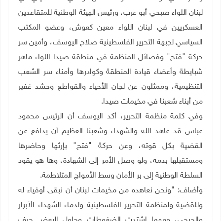
لبنان اللواء صبحي أبو عرب، ورئيس الهيئة الوطنية للمتقاعدين
العسكريين في لبنان اللواء معين كعوش، وعضو المكتب
السياسي لجبهة التحرير الفلسطينية صلاح اليوسف، وأمين سر
حركة "فتح" وفصائل المنظمة
في منطقة صيدا اللواء ماهر
شبايطة وأعضاء قيادة المنطقة وكوادرها وأمناء سر الشعب
التنظيمية، وممثلون عن لجان الأحياء والقواطع وحشد غفير
من أبناء شعبنا في مخيمات صيدا
.
وفي كلمة منظمة التحرير، أكد اليوسف أن الرئيس محمود
عباس قد عاهد الله والشهداء وشعبنا العظيم أن يدافع عن
القضية بكل قوته، وعن حركة "فتح" بإرثها وحاضرها
ومستقبلها بدمه، ولو وصل الأمر إلى الشهادة، وها هو يقود
السلطة الوطنية إلى بر الأمان وسط الأمواج المتلاطمة
.
وأضاف: "ونحن نعاهده من مخيمات لبنان أن نبقى أوفياء له
وللقضية ولمنظمة التحرير الفلسطينية ولدماء الشهداء الأبرار
والجرحى، ومهما اشتدت الضغوطات وحاول البعض حرف