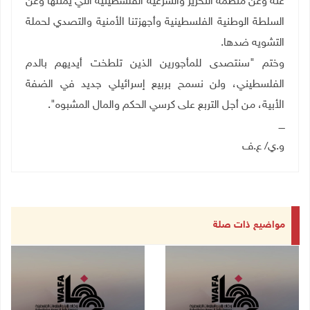
عنه وعن منظمة التحرير والشرعية الفلسطينية التي يمثلها
وعن
السلطة الوطنية الفلسطينية وأجهزتنا الأمنية والتصدي لحملة
التشويه ضدها
.
وختم "سنتصدى للمأجورين الذين تلطخت أيديهم بالدم
الفلسطيني، ولن نسمح بربيع إسرائيلي جديد في الضفة
الأبية، من أجل التربع على كرسي الحكم والمال المشبوه".
ــــ
و.ي/ ع.ف
مواضيع ذات صلة