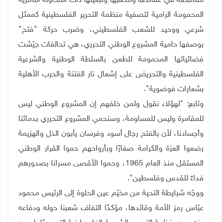
متناقضة في عقائدها ومذهبها وتبعيتها ذات المحاولة التآمرية
المحمومة الرامية لتصفية منظمة التحرير الفلسطينية كممثل
شرعي ووحيد للشعب الفلسطيني، وضرب حركة "فتح"
بوصفها حامية المشروع الوطني التحرري، هي تحالفات جيّشت
فضائياتها المحمومة للطعن بالسلطة الوطنية والشرعية
الفلسطينية والتحريض على إشعال نار الفتنة والحرب الأهلية
بشعارات فوضوية
."
وتابع: "لهؤلاء نقول ولمن خلفهم إن المشروع الوطني ليس
للمقامرة وليس للمساومة، وسنحمي المشروع التحرري بدمائنا
وأجسادنا، لأن بالفتح رجال أسود وفرسان يأبون الذل والهزيمة
رضعوا العزة والكرامة صغارًا وبأرواحهم حموا
القرار الوطني
المستقل منذ العام 1965، وحموا الأقصى مسرانا بصدورهم
فداءً للقدس وفلسطين
."
ووجّه شبايطة التحية من مخيّم عين الحلوة إلى الرئيس محمود
عبّاس رمز الأمة وقائدها، مؤكدًا التفاف شعبنا حوله ودفاعه