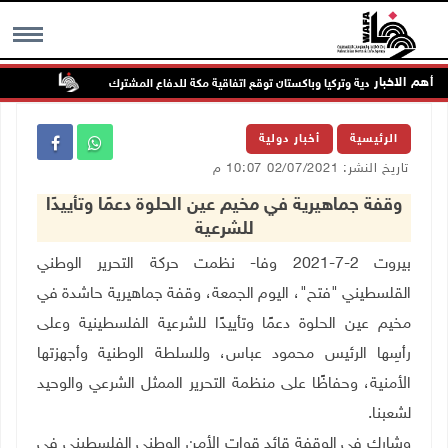
أهم الاخبار
السعودية وتركيا وباكستان توقع اتفاقية مكة للدفاع المشترك
الطقس: أج
MENU
الرئيسية
أخبار دولية
تاريخ النشر: 02/07/2021 10:07 م
وقفة جماهيرية في مخيم عين الحلوة دعمًا وتأييدًا
للشرعية
بيروت 2-7-2021 وفا- نظمت حركة التحرير الوطني
القلسطيني "فتح"، اليوم الجمعة، وقفة جماهيرية حاشدة في
مخيم عين الحلوة دعمًا وتأييدًا للشرعية الفلسطينية وعلى
رأسِها الرئيس محمود عباس، وللسلطة الوطنية وأجهزتها
الأمنية، وحفاظًا على منظمة التحرير الممثل الشرعي والوحيد
لشعبنا
.
وشارك في الوقفة قائد قوات الأمن الوطني الفلسطيني في