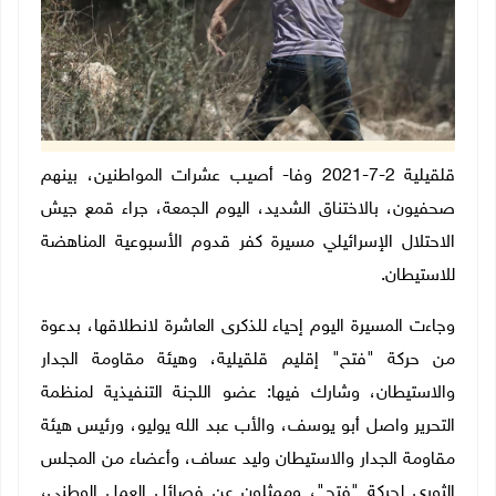
قلقيلية 2-7-2021 وفا- أصيب عشرات المواطنين، بينهم
صحفيون، بالاختناق الشديد، اليوم الجمعة، جراء قمع جيش
الاحتلال الإسرائيلي مسيرة كفر قدوم الأسبوعية المناهضة
للاستيطان.
وجاءت المسيرة اليوم إحياء للذكرى العاشرة لانطلاقها، بدعوة
من حركة "فتح" إقليم قلقيلية، وهيئة مقاومة الجدار
والاستيطان، وشارك فيها: عضو اللجنة التنفيذية لمنظمة
التحرير واصل أبو يوسف، والأب عبد الله يوليو، ورئيس هيئة
مقاومة الجدار والاستيطان وليد عساف، وأعضاء من المجلس
الثوري لحركة "فتح"، وممثلون عن فصائل العمل الوطني،