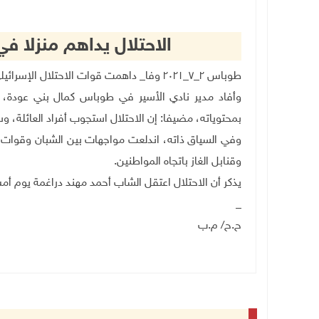
الاحتلال يداهم منزلا 
طوباس ٢_٧_٢٠٢١ وفا_ داهمت قوات الاحتلال الإسرائيلي، اليوم الجمعة، منزلا في مدينة طوباس، واستجوبت قاطنيه
وأفاد مدير نادي الأسير في طوباس كمال بني عودة، ب
بمحتوياته، مضيفا: إن الاحتلال استجوب أفراد العائلة، و
وفي السياق ذاته، اندلعت مواجهات بين الشبان وقوات ا
وقنابل الغاز باتجاه المواطنين
.
يذكر أن الاحتلال اعتقل الشاب أحمد مهند دراغمة يوم أم
_
ح.ح
/
م.ب