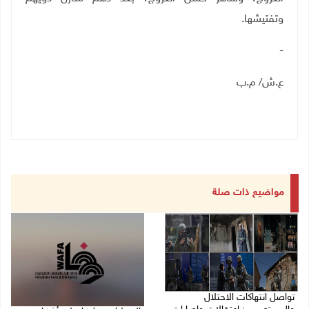
وتفتيشها
.
-
ع.ش/ م.ب
مواضيع ذات صلة
تواصل انتهاكات الاحتلال