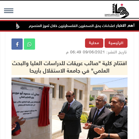
أهم الاخبار
نيين خلال تموز المنصرم
الاحتلا
MENU
الرئيسية
محلية
تاريخ النشر: 09/06/2021 06:49 م
افتتاح كلية "صائب عريقات للدراسات العليا والبحث
العلمي" في جامعة الاستقلال بأريحا