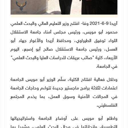
أريحا 9-6-2021 وفا- افتتح وزير التعليم العالي والبحث العلمي
محمود أبو مويس، ورئيس مجلس أمناء جامعة الاستقلال
اللواء توفيق الطيراوي، ومحافظ أريحا والأغوار جهاد أبو
العسل، ورئيس جامعة الاستقلال صالح أبو إصبع، اليوم
الأربعاء، كلية "صائب عريقات للدراسات العليا والبحث العلمي"
في الجامعة.
وخلال فعالية افتتاح الكلية، سلّم الوزير أبو مويس الجامعة
اعتمادات لثلاثة برامج ماجستير جديدة تتواءم وحاجات الجامعة
في المجالات الأمنية وسوق العمل، بما يخدم المجتمع
الفلسطيني.
واطلع أبو مويس على أوضاع الجامعة واستراتيجياتها
التطويرية، وإنجازاتها في مجال البحث العلمي، مشيدا بما