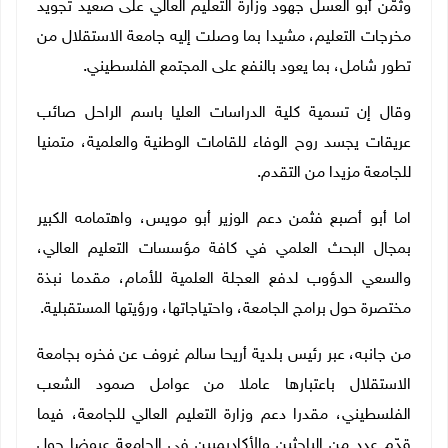
وثمّن أبو العسل جهود وزارة التعليم العالي على صعيد تجويد
مخرجات التعليم، مشيدا بما وصلت إليه جامعة الاستقلال من
تطور شامل، بما يعود بالنفع على المجتمع الفلسطيني.
وقال إن تسمية كلية الدراسات العليا باسم الراحل صائب
عريقات يجسد روح الوفاء للقامات الوطنية والعلمية، متمنيا
للجامعة مزيدا من التقدم.
اما أبو أصبع فثمن دعم الوزير أبو مويس، واهتمامه الكبير
بمجال البحث العلمي في كافة مؤسسات التعليم العالي،
والسعي الدؤوب لدفع العجلة العلمية للأمام، مقدما نبذة
مختصرة حول برامج الجامعة، واحتياجاتها، ورؤيتها المستقبلية.
من جانبه، عبر رئيس بلدية أريحا سالم غروف عن فخره بجامعة
الاستقلال باعتبارها عاملا من عوامل صمود الشعب
الفلسطيني، مقدرا دعم وزارة التعليم العالي للجامعة، فيما
قدّم عدد من الباحثين والأكاديميين في الجامعة عروضا حول