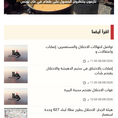
نازحون ينتظرون الحصول على طعام في خان يونس
08/آب/2026 08:27 م
إصابات بالاختناق خلال مواجهات مع الاحتلال في ...
08/آب/2026 08:23 م
الاحتلال ينصب حواجز طيارة في محيط مخيم طولكرم ...
اقرأ أيضا
08/آب/2026 07:56 م
مستعمرون يهاجمون قرية أبو فلاح
تواصل انتهاكات الاحتلال والمستعمرين: إصابات
واعتقالات و
08/آب/2026 07:07 م
08/08/2026 11:56 م
مستعمرون يقتحمون بلدة بيت عور التحتا وقرية جل ...
إصابات بالاختناق في مخيم الدهيشة والاحتلال
08/آب/2026 06:39 م
يقتحم بلدات
فلسطين تدين الهجوم على ناقلة إماراتية في مضيق ...
08/08/2026 11:05 م
08/آب/2026 06:25 م
قوات الاحتلال تقتحم مدينة البيرة
شعراء غزة يوثقون النزوح والفقد بقصائد من الخي ...
08/08/2026 10:58 م
08/آب/2026 06:23 م
هيئة الجدار: الاحتلال يطرح عطاءً لبناء 627 وحدة
الجامعة العربية الأمريكية تختتم فعاليات تخريج ...
استعمار