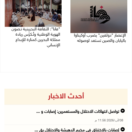
"فانا": الثقافة البحرينية تـصون
الهوية الوطنية وتُـكرّس ريادة
الإعصار "دولفين" يضرب أوكيناوا
مملكة البحرين كمنارة للإبداع
باليابان والصين تستعد لوصوله
الإنساني
08/08/2026 12:08 م
08/08/2026 11:04 ص
أحدث الاخبار
تواصل انتهاكات الاحتلال والمستعمرين: إصابات و ...
08/آب/2026 11:56 م
إصابات بالاختناق في مخيم الدهيشة والاحتلال يق ...