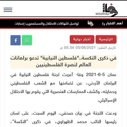
أهم الاخبار
تواصل انتهاكات الاحتلال والمستعمرين: إصابات واعتقالات وا
MENU
الرئيسية
أخبار دولية
تاريخ النشر: 05/06/2021 05:54 م
في ذكرى النكسة.."فلسطين النيابية" تدعو برلمانات
العالم لنصرة الفلسطينيين
عمان 5-6-2021 وفا- أعربت لجنة فلسطين النيابية في
البرلمان الأردني، عن تضامنها مع الشعب الفلسطيني
وحمايته، وكشف الممارسات العنصرية التي يقوم بها الاحتلال
الإسرائيلي.
ودعت اللجنة في بيان صحفي، اليوم السبت، على لسان
رئيسها النائب محمد الظهراوي، في ذكرى "النكسة"،