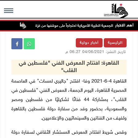
أهم الاخبار
باء لمقاطعة الجمعية الطبية الأمريكية احتجاجاً على موقفها من غزة
مستعمرون 
MENU
الرئيسية
أخبار دولية
تاريخ النشر: 04/06/2021 06:27 م
القاهرة: افتتاح المعرض الفني "فلسطين في
القلب"
القاهرة 4-6-2021 وفا- افتتح "جاليري لمسات" في العاصمة
المصرية القاهرة، اليوم الجمعة، المعرض الفني "فلسطين في
القلب"، بمشاركة 44 فنانًا تشكيليًا من فلسطين ومصر
والسعودية، بحضور وفد من سفارة دولة فلسطين بالقاهرة
ولفيف من الفنانين والسينمائيين والإعلاميين.
وقص شريط افتتاح المعرض المستشار الثقافي لسفارة دولة