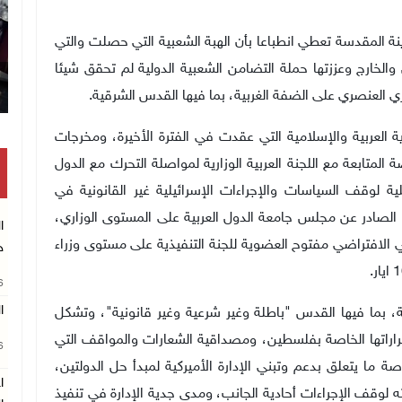
ينة المقدسة تعطي انطباعا بأن الهبة الشعبية التي حصلت والتي
خارج وعززتها حملة التضامن الشعبية الدولية لم تحقق شيئا
ي العنصري على الضفة الغربية، بما فيها القدس الشرقية.
ية العربية والإسلامية التي عقدت في الفترة الأخيرة، ومخرجات
المتابعة مع اللجنة العربية الوزارية لمواصلة التحرك مع الدول
لوقف السياسات والإجراءات الإسرائيلية غير القانونية في
دس المحتلة، ومتابعة تنفيذ بنود القرار رقم (8660)، الصادر عن مجلس جامعة الدول العربية على المستوى الوزاري،
ا
ائي الافتراضي مفتوح العضوية للجنة التنفيذية على مستوى وزراء
ج
26
ا
ية، بما فيها القدس "باطلة وغير شرعية وغير قانونية"، وتشكل
قراراتها الخاصة بفلسطين، ومصداقية الشعارات والمواقف التي
26
صة ما يتعلق بدعم وتبني الإدارة الأميركية لمبدأ حل الدولتين،
ا
ه لوقف الإجراءات أحادية الجانب، ومدى جدية الإدارة في تنفيذ