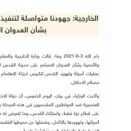
الخارجية: جهودنا متواصلة لتنفيذ 
بشأن العدوان ا
‌رام الله 3-6-2021 وفا- قالت وزارة الخا
والأممية بشأن العدوان المستمر على مدينة القدس ال
عمليات أسرلة وتهويد القدس لتكريس تجزئة الاهتمام ا
مصالح الاحتلال.
وأكدت الوزارة، في بيان، اليوم الخميس، أن دولة الاح
العنصرية ضد المواطنين المقدسيين في هذه المرحلة با
على قطاع غزة فقط، واستثناء القدس، وما تتعرض له من
أسرلتها، وتهويدها بالكامل، وفصلها عن محيطها الفلسط