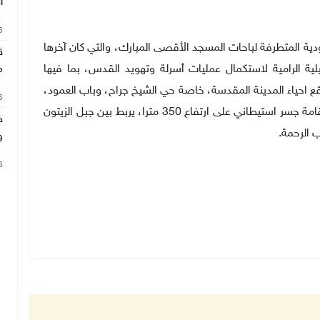
ا
26
ودية المتطرفة لباحات المسجد الأقصى المبارك، والتي كان آخرها
ق
ية الرامية لاستكمال عمليات أسرلة وتهويد القدس، بما فيها
م
ع احياء المدينة المقدسة، خاصة حي الشيخ جراح، وباب العمود،
26
وشارع السلطان سليمان، وكذلك المخطط الاسرائيلي لإقامة جسر استيطاني على ارتفاع 350 مترا، يربط بين جبل الزيتون
ج
 الرحمة.
و
26