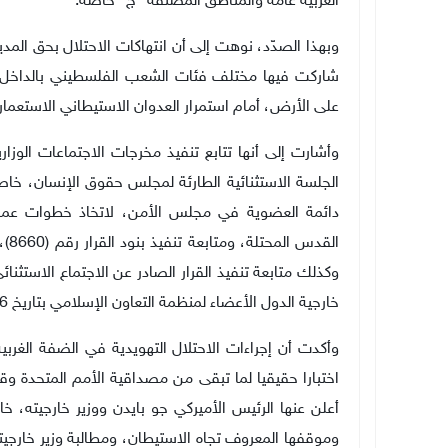
الغربية عامة والمناطق المصنفة "ج" خاصة.
وبهذا الصدّد، نوهت إلى أن انتهاكات الاحتلال بحق المد
شاركت فيها مختلف فئات الشعب الفلسطيني بالداخل وال
على الأرض، أمام استمرار العدوان الاستيطاني الاستعمار
وأشارت إلى أنها تتابع تنفيذ مخرجات الاجتماعات الوزار
الجلسة الاستثنائية الطارئة لمجلس حقوق الإنسان، خاصة 
دائمة العضوية في مجلس الأمن، لاتخاذ خطوات عملية 
الق
وكذلك متابعة تنفيذ القرار الصادر عن الاجتماع الاستثن
خارجية الدول الأعضاء لمنظمة التعاون الإسلامي بتاريخ 16 ايار.
وأكدت أن إجراءات الاحتلال التهويدية في الضفة الغرب
اختبارا حقيقيا لما تبقى من مصداقية الأمم المتحدة و
أعلن عنها الرئيس الأميركي جو بايدن ووزير خارجيته، خا
وموقفها المعروف تجاه الاستيطان، ومطالبة وزير خارجيت