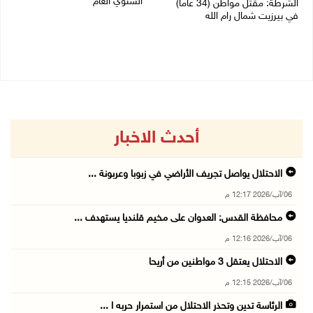
السنوي العام
الشرطة: مقتل مواطن (34 عاما)
في بيرزيت شمال رام الله
06/08/2026 07:46 ص
06/08/2026 09:35 ص
أحدث الاخبار
الاحتلال يواصل تجريف الأراضي في زبوبا وعربونة ...
06/آب/2026 12:17 م
محافظة القدس: العدوان على مخيم قلنديا يستهدف ...
06/آب/2026 12:16 م
الاحتلال يعتقل 3 مواطنين من أريحا
06/آب/2026 12:15 م
الرئاسة تدين وتحذر الاحتلال من استمرار حربه ا ...