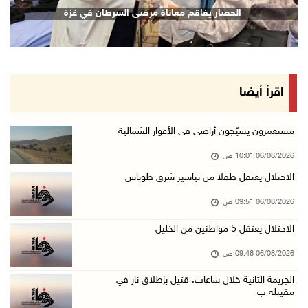
(محدث) الاحتلال يواصل عدوانه على مخيم قلنديا ...
الحصار يفاقم معاناة مرضى السرطان في غزة
06/آب/2026 09:25 ص
السلطات الإسرائيلية تهدم بناية سكنية في كفر ق ...
06/آب/2026 09:07 ص
الاحتلال يعتقل شابا من دير الغصون ويقتحم بلدا ...
اقرأ أيضا
06/آب/2026 08:54 ص
الاحتلال يعتقل 4 مواطنين من محافظة نابلس
مستعمرون يسيّجون أراضي في الأغوار الشمالية
06/آب/2026 08:36 ص
06/08/2026 10:01 ص
الاحتلال يقتحم قلقيلية وعزون عتمة وبيت أمين
الاحتلال يعتقل طفلا من تياسير شرق طوباس
06/آب/2026 07:49 ص
06/08/2026 09:51 ص
الطقس: الحرارة أعلى من معدلها السنوي العام
الاحتلال يعتقل 5 مواطنين من الخليل
06/آب/2026 07:46 ص
06/08/2026 09:48 ص
تواصل انتهاكات الاحتلال ومستعمريه: إصابات واع ...
الجريمة الثانية خلال ساعات: قتيل بإطلاق نار في
05/آب/2026 11:08 م
مقيبلة ب
الاحتلال يقتحم عورتا جنوب نابلس ويداهم منازل