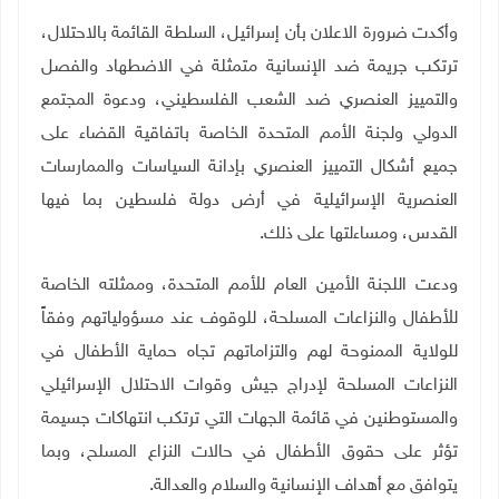
وأكدت ضرورة الاعلان بأن إسرائيل، السلطة القائمة بالاحتلال،
ترتكب جريمة ضد الإنسانية متمثلة في الاضطهاد والفصل
والتمييز العنصري ضد الشعب الفلسطيني، ودعوة المجتمع
الدولي ولجنة الأمم المتحدة الخاصة باتفاقية القضاء على
جميع أشكال التمييز العنصري بإدانة السياسات والممارسات
العنصرية الإسرائيلية في أرض دولة فلسطين بما فيها
القدس، ومساءلتها على ذلك
.
ودعت اللجنة الأمين العام للأمم المتحدة، وممثلته الخاصة
للأطفال والنزاعات المسلحة، للوقوف عند مسؤولياتهم وفقاً
للولاية الممنوحة لهم والتزاماتهم تجاه حماية الأطفال في
النزاعات المسلحة لإدراج جيش وقوات الاحتلال الإسرائيلي
والمستوطنين في قائمة الجهات التي ترتكب انتهاكات جسيمة
تؤثر على حقوق الأطفال في حالات النزاع المسلح، وبما
يتوافق مع أهداف الإنسانية والسلام والعدالة
.