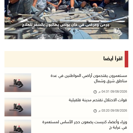
قوات الاحتلال تقتحم مدينة قلقيلية
09/آب/2026 03:20 م
رئيس البرلمان العربي يعزي بوفاة السفير اللوح: ...
نازحون ينتظرون الحصول على طعام في خان يونس
جرحى و
09/آب/2026 03:05 م
لجنة الانتخابات تبدأ تدريب طواقمها استعدادا ل ...
09/آب/2026 02:56 م
فتوح ينعى سفير فلسطين لدى مصر القائد الوطني د ...
اقرأ أيضا
09/آب/2026 02:54 م
الرئيس يستقبل رئيسة وأعضاء مجلس بلدي نابلس وي ...
مستعمرون يقتحمون أراضي المواطنين في عدة
مناطق شرق وشمال
09/آب/2026 02:30 م
09/08/2026 04:31 م
وزراء وأعضاء كنيست يضعون حجر الأساس لمستعمرة ...
قوات الاحتلال تقتحم مدينة قلقيلية
09/آب/2026 02:23 م
09/08/2026 03:20 م
شاهين تودع السفير المصري وتثمن دور القاهرة ال ...
09/آب/2026 02:15 م
وزراء وأعضاء كنيست يضعون حجر الأساس لمستعمرة
في عرابة ج
فضيتان وبرونزية لفلسطين في ثاني أيام بطولة ال ...