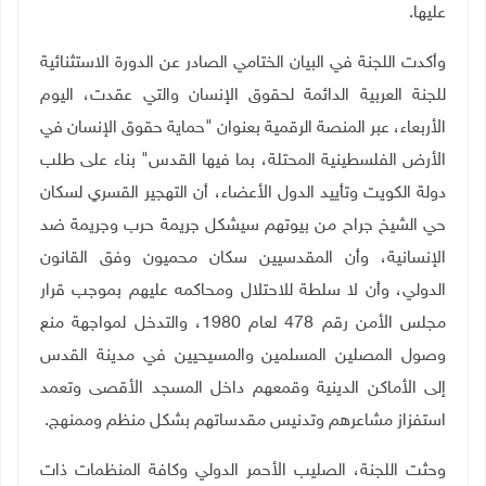
عليها
.
وأكدت اللجنة في البيان الختامي الصادر عن الدورة الاستثنائية
للجنة العربية الدائمة لحقوق الإنسان والتي عقدت، اليوم
الأربعاء، عبر المنصة الرقمية بعنوان "حماية حقوق الإنسان في
الأرض الفلسطينية المحتلة، بما فيها القدس" بناء على طلب
دولة الكويت وتأييد الدول الأعضاء، أن التهجير القسري لسكان
حي الشيخ جراح من بيوتهم سيشكل جريمة حرب وجريمة ضد
الإنسانية، وأن المقدسيين سكان محميون وفق القانون
الدولي، وأن لا سلطة للاحتلال ومحاكمه عليهم بموجب قرار
مجلس الأمن رقم 478 لعام 1980، والتدخل لمواجهة منع
وصول المصلين المسلمين والمسيحيين في مدينة القدس
إلى الأماكن الدينية وقمعهم داخل المسجد الأقصى وتعمد
استفزاز مشاعرهم وتدنيس مقدساتهم بشكل منظم وممنهج
.
وحثت اللجنة، الصليب الأحمر الدولي وكافة المنظمات ذات