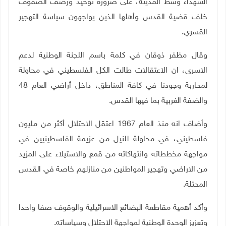
الشهداء وسط المدينة، على ضرورة توحيد ورصف الصفوف
خلف قضية القدس وأهلها الذين يواجهون سياسة التهجير
القسري
.
وقال مظفر ذوقان في كلمة باسم اللجنة الوطنية لدعم
الاسرى، ان الاعتقالات طالت الكل الفلسطيني في محاولة
لمحاربة وجودنا في كافة المناطق، داخل أراضي العام 48
والضفة الغربية بما فيها القدس.
وأضاف انه منذ العام 1967 اعتقل الاحتلال أكثر من مليون
فلسطيني، في محاولة للنيل من عزيمة الفلسطينيين في
مواجهة مخططاته وانتهاكاته من قمع والاستيلاء على المزيد
من الاراضي وتهجير المواطنين من منازلهم خاصة في القدس
المحتلة
.
وأكد أهمية مقاطعة البضائع الاسرائيلية والوقوف صفا واحدا
وتعزيز الوحدة الوطنية لمواجهة الاحتلال وسياساته
.