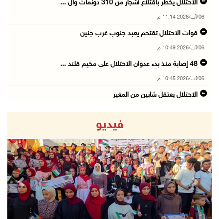
الاحتلال يخطر باقتلاع أشجار من 310 دونمات وال ...
06/آب/2026 11:14 م
قوات الاحتلال تقتحم يعبد جنوب غرب جنين
06/آب/2026 10:49 م
48 إصابة منذ بدء عدوان الاحتلال على مخيم قلند ...
06/آب/2026 10:45 م
الاحتلال يعتقل شابين من المغير
06/آب/2026 10:27 م
فيديو
وزير الداخلية يبحث مع مكافحة المخدرات الدولي ...
06/آب/2026 10:01 م
رئيس بلدية الخليل يطلع وفدا أميركيا على تطورا ...
06/آب/2026 09:59 م
revious
Next
06/آب/2026 09:17 م
إصابة مسن بجروح ورضوض إثر اعتداء جيش الاحتلال ...