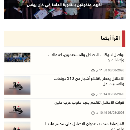
تكريم متفوقين بالثانوية العامة في خان يونس
06/آب/2026 09:13 م
ورشة توصي بخطة عاجلة لاستعادة التعليم الوجاهي ...
06/آب/2026 09:08 م
الرئيس يستقبل مجلس بلدية رام الله ويشدد على د ...
اقرأ أيضا
06/آب/2026 08:36 م
جماهير شعبنا تشيع جثمان الشهيد علاء صبيح في ت ...
تواصل انتهاكات الاحتلال والمستعمرين: اعتقالات
وإصابات و
06/آب/2026 08:33 م
06/08/2026 11:53 م
الاحتلال يوسع حملات الدهم والاعتقال في قلنديا ...
الاحتلال يخطر باقتلاع أشجار من 310 دونمات
06/آب/2026 08:06 م
والاستيلاء عل
الرئيس المصري وملك البحرين يشددان على ضرورة ت ...
06/08/2026 11:14 م
06/آب/2026 07:57 م
قوات الاحتلال تقتحم يعبد جنوب غرب جنين
الاحتلال يخطر بإزالة أشجار زيتون والاستيلاء ع ...
06/08/2026 10:49 م
06/آب/2026 07:53 م
48 إصابة منذ بدء عدوان الاحتلال على مخيم قلنديا
رابطة العالم الإسلامي تدين تواصل انتهاكات الا ...
وكفر عق