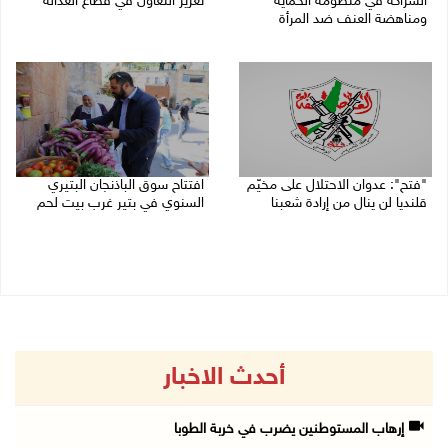
الشراكة في منظومة الحماية
تعزيز التعاون في قطاع العدالة
ومناهضة العنف ضد المرأة
06/08/2026 02:37 م
06/08/2026 02:41 م
"فتح": عدوان الاحتلال على مخيّم
افتتاح سوق الباذنجان البتيري
قلنديا لن ينال من إرادة شعبنا
السنوي في بتير غرب بيت لحم
06/08/2026 02:28 م
06/08/2026 01:50 م
أحدث الاخبار
إرهاب المستوطنين يضرب في خربة الطوبا