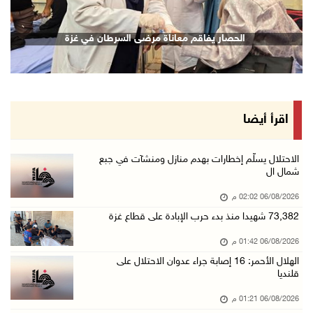
06/آب/2026 01:50 م
73,382 شهيدا منذ بدء حرب الإبادة على قطاع غزة
الحصار يفاقم معاناة مرضى السرطان في غزة
06/آب/2026 01:42 م
سفارة فلسطين في عُمان تكرم الطلبة المتفوقين م ...
06/آب/2026 01:36 م
الهلال الأحمر: 16 إصابة جراء عدوان الاحتلال ع ...
اقرأ أيضا
06/آب/2026 01:21 م
الحسيني يبحث مع ممثلة الهند لدى دولة فلسطين ت ...
الاحتلال يسلّم إخطارات بهدم منازل ومنشآت في جبع
شمال ال
06/آب/2026 01:19 م
06/08/2026 02:02 م
إنجاز فلسطين تطلق معرض "Eco-Expo 2026" تتويجا ...
73,382 شهيدا منذ بدء حرب الإبادة على قطاع غزة
06/آب/2026 01:18 م
06/08/2026 01:42 م
الاحتلال يجرف 4 دونمات في بتير غرب بيت لحم وي ...
الهلال الأحمر: 16 إصابة جراء عدوان الاحتلال على
06/آب/2026 12:43 م
قلنديا
"لجنة الانتخابات" وبرنامج الأمم المتحدة الإنم ...
06/08/2026 01:21 م
06/آب/2026 12:36 م