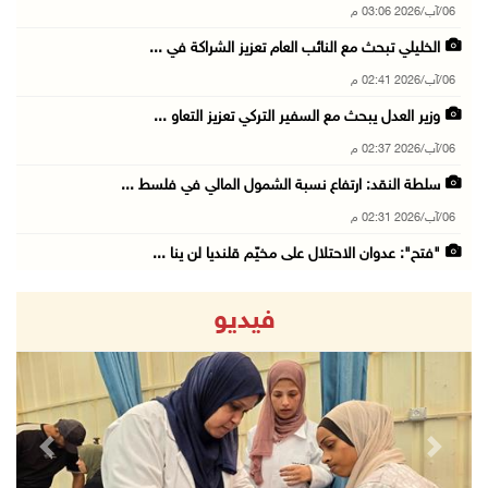
06/آب/2026 03:06 م
الخليلي تبحث مع النائب العام تعزيز الشراكة في ...
06/آب/2026 02:41 م
وزير العدل يبحث مع السفير التركي تعزيز التعاو ...
06/آب/2026 02:37 م
سلطة النقد: ارتفاع نسبة الشمول المالي في فلسط ...
06/آب/2026 02:31 م
"فتح": عدوان الاحتلال على مخيّم قلنديا لن ينا ...
06/آب/2026 02:28 م
فيديو
وزراء خارجية 8 دول عربية وإسلامية يدينون الان ...
06/آب/2026 02:17 م
الاحتلال يسلّم إخطارات بهدم منازل ومنشآت في ج ...
06/آب/2026 02:02 م
revious
Next
افتتاح سوق الباذنجان البتيري السنوي في بتير غ ...