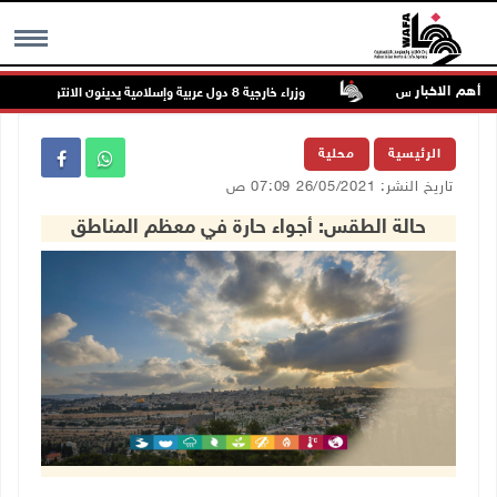
أهم الاخبار
ع شمال القدس
وزراء خارجية 8 دول عربية وإسلامية يدينون الانتهاكات الإسرائيلية المتواصلة في غزة
MENU
الرئيسية
محلية
تاريخ النشر: 26/05/2021 07:09 ص
حالة الطقس: أجواء حارة في معظم المناطق