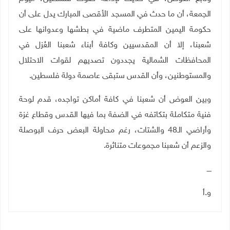
الجمعة، أن ما حدث في المسجد الأقصى المبارك يدل على أن
حكومة اليمين المتطرف ماضية في بطشها وعدوانها على
شعبنا، إلا أن المقدسيين وكافة أبناء شعبنا العُزل في
المحافظات الشمالية يجددون تصديهم لقوات الاحتلال
والمستوطنين، وأن القدس ستبقى عاصمة دولة فلسطين
.
وبين العوض أن شعبنا في كافة أماكن تواجده، قدم لوحة
فنية متكاملة بتكاتفه في الضفة بما فيها القدس وقطاع غزة
وأراضي الـ48 والشتات، رغم محاولة البعض حرف البوصلة
والزعم أن شعبنا مجموعات متناثرة
.
ــــ
و.أ