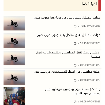
الرئاسة ترحب باتفاقية مكة للدفاع المشترك بين ...
اقرأ أيضا
07/آب/2026 05:25 م
3 إصابات إثر تعرضهم للطعن في الطيبة داخل أراض ...
قوات الاحتلال تعتقل فتى من قرية عنزا جنوب جنين
07/آب/2026 04:57 م
07/08/2026 10:17 م
بيروت: اللجنة الفنية للمجلس الوطني تناقش التر ...
قوات الاحتلال تغلق مداخل يعبد جنوب غرب جنين
07/آب/2026 03:31 م
07/08/2026 10:15 م
السعودية وتركيا وباكستان توقع اتفاقية مكة للد ...
الاحتلال يعيق تنقل المواطنين ويقتحم بلدات شرق
07/آب/2026 02:38 م
قلقيلية
70 ألفا يؤدون صلاة الجمعة في المسجد الأقصى
07/08/2026 08:52 م
07/آب/2026 02:29 م
إصابة مواطنين في اعتداء للمستعمرين في بيت دجن
الرئاسة تدين الهجمات الصاروخية على المملكة ال ...
07/08/2026 08:48 م
07/آب/2026 02:19 م
(محدث) مستعمرون يهاجمون قرية أبو نجيم
مستعمرون ينفذون جولات استفزازية في عدة مناطق ...
ويصيبون مواطنين و
07/آب/2026 02:08 م
07/08/2026 08:08 م