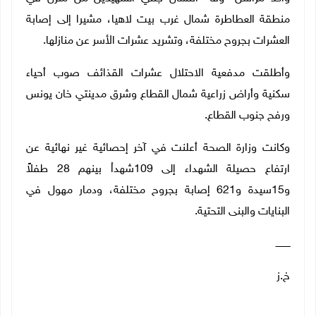
منطقة العطاطرة شمال غرب بيت لاهيا، مشيرا إلى إصابة
العشرات بجروح مختلفة، وتشريد عشرات الأسر عن منازلها.
وأطلقت مدفعية الاحتلال عشرات القذائف صوب أحياء
سكنية وأراض زراعية شمال القطاع وشرق مدينتي خان يونس
ورفح جنوب القطاع
.
وكانت وزارة الصحة أعلنت في آخر إحصائية غير نهائية عن
ارتفاع حصيلة الشهداء إلى 109شهداْ بينهم 28 طفلاً
و15سيدة و621 إصابة بجروح مختلفة، ودمار مهول في
البنايات والبنى التحتية
.
ــــــــــ
خ.ز