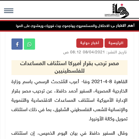
أهم الاخبار
نابلس: الاحتلال والمستعمرون يهاجمون بيت فوريك ويعتدون على المواطنين
MENU
الرئيسية
أخبار دولية
تاريخ النشر: 08/04/2021 08:12 ص
مصر ترحب بقرار أميركا استئناف المساعدات
للفلسطينيين
القاهرة 8-4-2021 وفا- أعرب المُتحدث الرسمي باسم وزارة
الخارجية المصرية،
السفير أحمد حافظ، عن ترحيب مصر بقرار
الإدارة الأميركية استئناف المساعدات الاقتصادية والتنموية
والإنسانية للشعب الفلسطيني الشقيق، بما في ذلك استئناف
تمويل وكالة الأونروا.
وقال السفير حافظ في بيان اليوم الخميس، إن استئناف