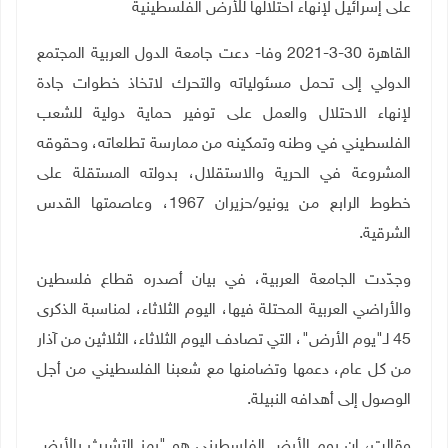
على إسرائيل لإنهاء احتلالها للأرض الفلسطينية
القاهرة 30-3-2021 وفا- دعت جامعة الدول العربية المجتمع
الدولي إلى تحمل مسئولياته والتحرك لاتخاذ خطوات جادة
لإنهاء الاحتلال والعمل على توفير حماية دولية للشعب
الفلسطيني في وطنه وتمكينه من ممارسة تطلعاته، وحقوقه
المشروعة في الحرية والاستقلال، بدولته المستقلة على
خطوط الرابع من يونيو/حزيران 1967، وعاصمتها القدس
الشرقية
.
وجدّدت الجامعة العربية، في بيان أصدره قطاع فلسطين
والأراضي العربية المحتلة فيها، اليوم الثلاثاء، لمناسبة الذكرى
45 لـ"يوم الأرض"، التي تصادف اليوم الثلاثاء، الثلاثين من آذار
من كل عام، دعمها وتضامنها مع شعبنا الفلسطيني من أجل
الوصول إلى أهدافه النبيلة
.
وقالت، إن يوم الأرض الفلسطيني هو "رمز التشبث بالأرض