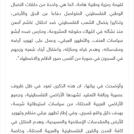
لقيمة رمزية وطنية هامة، كما هي واحدة من حلقات النضال
الوطني الفلسطيني المتواصل دفاعا عن الحق والأرض،
وتذكيرا بنضال الشعب الفلسطيني ضد احتلال غاشم أمعن
منذ نشأته في انتهاك حقوقه المشروعة، ومارس ضده أبشع
سياسات العنف، والتطهير العرقي، وعمل على تهويد أرضه
ومقدساته، وهدم قراه ومنازله، واعتقال أبناء شعبه وزجهم
في السجون في صورة من أقسى صور الظلم والاضطهاد"
.
وأوضحت في بيانها، ان هذه الذكرى تعود في ظل ظروف
عصيبة وبالغة التعقيد تشهدها الأراضي الفلسطينية، وجميع
الأراضي العربية المحتلة، من سياسات استيطانية شرسة،
بهدف خلق واقع قسري، وفي إطار تطهير عرقي منظم وتهويد
للأرض والمقدسات الإسلامية والمسيحية، وهدم المنازل في
كافة المدن والقرى الفلسطينية والعربية المحتلة، وخاصة