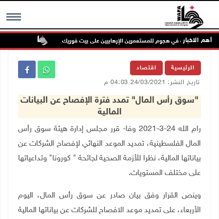
أهم الاخبار
إصابتان في هجوم للمستعمرين الإرهابيين على بيت فوريك
مستعمر إرها
MENU
الرئيسية
اقتصاد
تاريخ النشر: 24/03/2021 04:03 م
"سوق رأس المال" تمدد فترة الإفصاح عن البيانات
المالية
رام الله 24-3-2021 وفا- قرر مجلس إدارة هيئة سوق رأس
المال الفلسطينية، تمديد الموعد النهائي لإفصاح الشركات عن
بياناتها المالية، نظرا للأزمة الصحية لجائحة " كورونا" وتداعياتها
على مختلف المستويات
.
وينص القرار وفق بيان صادر عن سوق رأس المال، اليوم
الأربعاء، على تمديد موعد الافصاح للشركات عن بياناتها المالية