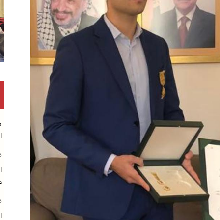
وقف
م
ا
26
ا
ط
26
ال