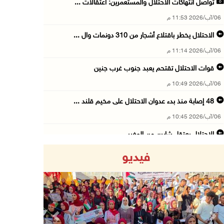
تواصل انتهاكات الاحتلال والمستعمرين: اعتقالات ...
06/آب/2026 11:53 م
الاحتلال يخطر باقتلاع أشجار من 310 دونمات وال ...
06/آب/2026 11:14 م
قوات الاحتلال تقتحم يعبد جنوب غرب جنين
06/آب/2026 10:49 م
48 إصابة منذ بدء عدوان الاحتلال على مخيم قلند ...
06/آب/2026 10:45 م
الاحتلال يعتقل شابين من المغير
06/آب/2026 10:27 م
فيديو
وزير الداخلية يبحث مع مكافحة المخدرات الدولي ...
06/آب/2026 10:01 م
رئيس بلدية الخليل يطلع وفدا أميركيا على تطورا ...
06/آب/2026 09:59 م
Previous
Next