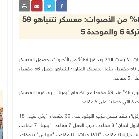
الانتخابات الاسرائيلية بعد فرز 89% من الأصوات: معسكر نتنياهو 59
موحدة 5
تل أبيب 24-3-2021 وفا- أظهرت النتائج الحقيقة لانتخابات الكنيست الـ24 بعد فرز 89% من الأصوات، حصول المعسكر
الداعم لرئيس الحكومة الإسرائيلية، بنيامين نتنياهو على 59 مقعدا، بينما المعسكر المناوئ لنتنياهو حصل 56 مقعدا،
.
وتوقفت قوة معسكر نتنياهو، بحسب ما نقله موقع "عرب 48" عند 59 مقعدا مع انضمام "يمينا" إليه، فيما المعسكر
.
وبحسب النتائج المرحلية الصادر عن لجنة الانتخابات المركزية، فقد حصل حزب الليكود على 30 مقعدا، "يش عتيد" 18
مقعدا، شاس 9 مقاعد، "يهدوت هتوراة" 7 مقاعد، "كاحول لافان" 8 مقاعد، حزب العمل 7 مقاعد، "يمينا" 7 مقاعد،
"يسرائيل بيتنو" 6 مقاعد، المشتركة 6 مقاعد، الصهيونية الدينية 6 مقاعد، "تكفا حداشا" 6 مقاعد، "ميرتس" 5 مقاعد