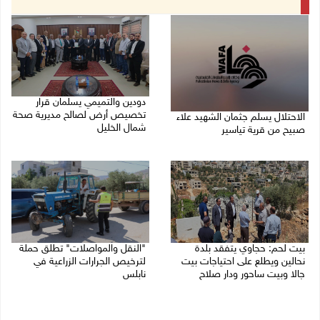
دودين والتميمي يسلمان قرار
تخصيص أرض لصالح مديرية صحة
الاحتلال يسلم جثمان الشهيد علاء
شمال الخليل
صبيح من قرية تياسير
06/08/2026 06:28 م
06/08/2026 06:38 م
بيت لحم: حجاوي يتفقد بلدة
"النقل والمواصلات" تطلق حملة
نحالين ويطلع على احتياجات بيت
لترخيص الجرارات الزراعية في
جالا وبيت ساحور ودار صلاح
نابلس
06/08/2026 06:13 م
06/08/2026 05:18 م