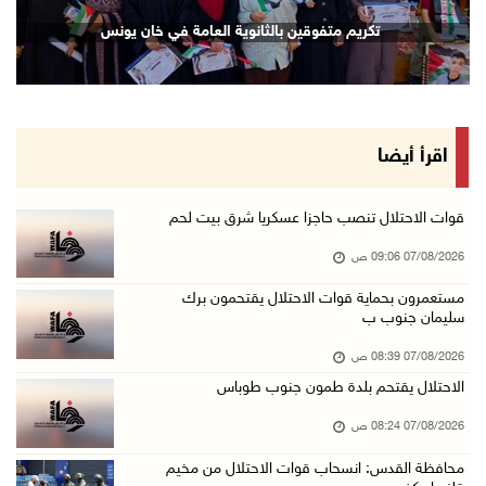
48 إصابة منذ بدء عدوان الاحتلال على مخيم قلند ...
تكريم متفوقين بالثانوية العامة في خان يونس
06/آب/2026 10:45 م
الاحتلال يعتقل شابين من المغير
06/آب/2026 10:27 م
وزير الداخلية يبحث مع مكافحة المخدرات الدولي ...
اقرأ أيضا
06/آب/2026 10:01 م
رئيس بلدية الخليل يطلع وفدا أميركيا على تطورا ...
قوات الاحتلال تنصب حاجزا عسكريا شرق بيت لحم
06/آب/2026 09:59 م
07/08/2026 09:06 ص
مستعمرون بحماية قوات الاحتلال يقتحمون برك
سليمان جنوب ب
06/آب/2026 09:17 م
إصابة مسن بجروح ورضوض إثر اعتداء جيش الاحتلال ...
07/08/2026 08:39 ص
06/آب/2026 09:13 م
الاحتلال يقتحم بلدة طمون جنوب طوباس
ورشة توصي بخطة عاجلة لاستعادة التعليم الوجاهي ...
07/08/2026 08:24 ص
06/آب/2026 09:08 م
محافظة القدس: انسحاب قوات الاحتلال من مخيم