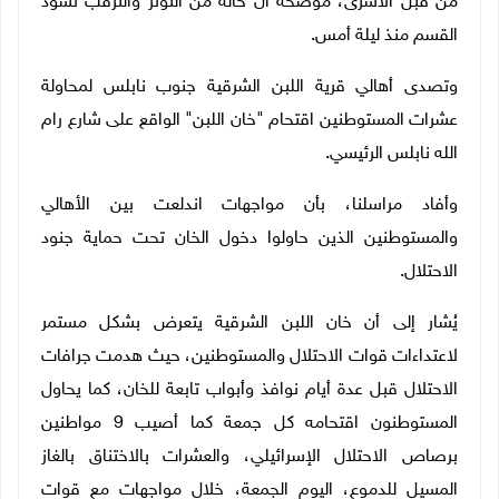
من قبل الأسرى، موضحة أن حالة من التوتر والترقب تسود
القسم منذ ليلة أمس.
وتصدى أهالي قرية اللبن الشرقية جنوب نابلس لمحاولة
عشرات المستوطنين اقتحام "خان اللبن" الواقع على شارع رام
الله نابلس الرئيسي.
وأفاد مراسلنا، بأن مواجهات اندلعت بين الأهالي
والمستوطنين الذين حاولوا دخول الخان تحت حماية جنود
الاحتلال.
يُشار إلى أن خان اللبن الشرقية يتعرض بشكل مستمر
لاعتداءات قوات الاحتلال والمستوطنين، حيث هدمت جرافات
الاحتلال قبل عدة أيام نوافذ وأبواب تابعة للخان، كما يحاول
المستوطنون اقتحامه كل جمعة كما أصيب 9 مواطنين
برصاص الاحتلال الإسرائيلي، والعشرات بالاختناق بالغاز
المسيل للدموع، اليوم الجمعة، خلال مواجهات مع قوات