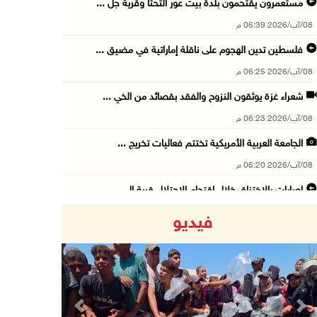
مستعمرون يقتحمون بلدة بيت عور التحتا وقرية جل ...
08/آب/2026 06:39 م
فلسطين تدين الهجوم على ناقلة إماراتية في مضيق ...
08/آب/2026 06:25 م
شعراء غزة يوثقون النزوح والفقد بقصائد من الخي ...
08/آب/2026 06:23 م
الجامعة العربية الأمريكية تختتم فعاليات تخريج ...
08/آب/2026 06:20 م
إصابات بالاختناق خلال اقتحام الاحتلال قرية ال ...
08/آب/2026 05:52 م
فيديو
الحايك: نقود جهودا وطنية لحماية المواقع الأثر ...
08/آب/2026 04:50 م
أطفال مبتورو الأطراف يتحدّون الألم بكرة القدم ...
08/آب/2026 04:42 م
Previous
Next