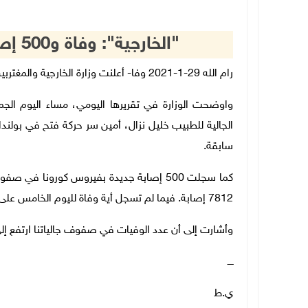
"الخارجية": وفاة و500 إصابة جديدة في صفوف جالياتنا
رام الله 29-1-2021 وفا- أعلنت وزارة الخارجية والمغتربين تسجيل حالة وفاة و500 إصابة جديدة في صفوف جالياتنا.
واوضحت الوزارة في تقريرها اليومي، مساء اليوم ا
سابقة.
كما سجلت 500 إصابة جديدة بفيروس كورونا في
7812 إصابة. فيما لم تسجل أية وفاة لليوم الخامس على التوالي، ليبقى عدد حالات الوفاة 116.
وأشارت إلى أن عدد الوفيات في صفوف جالياتنا ارتفع إلى 362 حالة، فيما ارتفع عدد الإصابات إلى 10810 إصا
ــــ
ي.ط