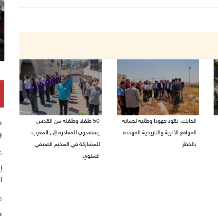
الحايك: نقود جهودا وطنية لحماية
50 طفلا وطفلة من القدس
م
المواقع الأثرية والتاريخية المهددة
يستعدون للمغادرة إلى المغرب
و
بالخطر
للمشاركة في المخيم الصيفي
26
السنوي
08/08/2026 04:50 م
إ
08/08/2026 03:51 م
ا
26
م