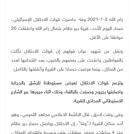
رام الله 3-1-2021 وفا- حاصرت قوات الاحتلال الإسرائيلي،
مساء اليوم الأحد، قرية دير نظام شمال رام الله واعتقلت 20
مواطنا على الأقل
.
ونقل عن شهود عيان قولهم إن قوات الاحتلال نكّلت
بالمواطنين واعتدت على بعضهم بالضرب بعد اقتحامها لعدد
من المنازل، بينما فرضت حصارا على القرية وأغلقتها بالكامل
.
وتزعم قوات الاحتلال تعرض مستوطنة للرشق بالحجارة
واصابتها بجروح وصفت بالبالغة، وذلك اثناء مرورها عبر الشارع
الاستيطاني المحاذي للقرية.
وفي وقت لاحق، قال الناشط الاعلامي مجاهد التميمي، وهو
أحد سكان القرية لـ"وفا"، إن الاحتلال يواصل حصار دير نظام
منذ 4 ساعات، وينفذ عمليات عنف وعربدة واقتحام للمنازل،