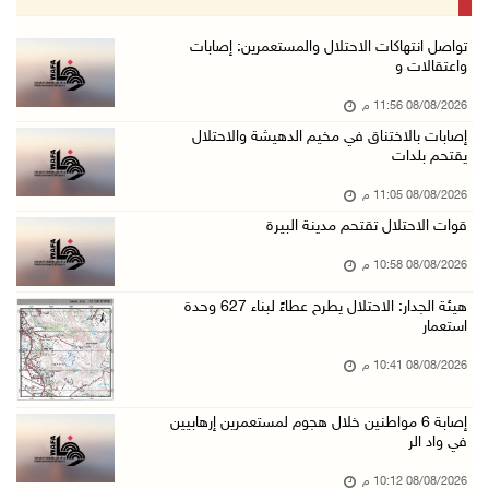
08/آب/2026 08:27 م
إصابات بالاختناق خلال مواجهات مع الاحتلال في ...
تواصل انتهاكات الاحتلال والمستعمرين: إصابات
واعتقالات و
08/آب/2026 08:23 م
08/08/2026 11:56 م
الاحتلال ينصب حواجز طيارة في محيط مخيم طولكرم ...
إصابات بالاختناق في مخيم الدهيشة والاحتلال
08/آب/2026 07:56 م
يقتحم بلدات
مستعمرون يهاجمون قرية أبو فلاح
08/08/2026 11:05 م
08/آب/2026 07:07 م
قوات الاحتلال تقتحم مدينة البيرة
مستعمرون يقتحمون بلدة بيت عور التحتا وقرية جل ...
08/08/2026 10:58 م
08/آب/2026 06:39 م
هيئة الجدار: الاحتلال يطرح عطاءً لبناء 627 وحدة
فلسطين تدين الهجوم على ناقلة إماراتية في مضيق ...
استعمار
08/آب/2026 06:25 م
08/08/2026 10:41 م
شعراء غزة يوثقون النزوح والفقد بقصائد من الخي ...
إصابة 6 مواطنين خلال هجوم لمستعمرين إرهابيين
08/آب/2026 06:23 م
في واد الر
الجامعة العربية الأمريكية تختتم فعاليات تخريج ...
08/08/2026 10:12 م