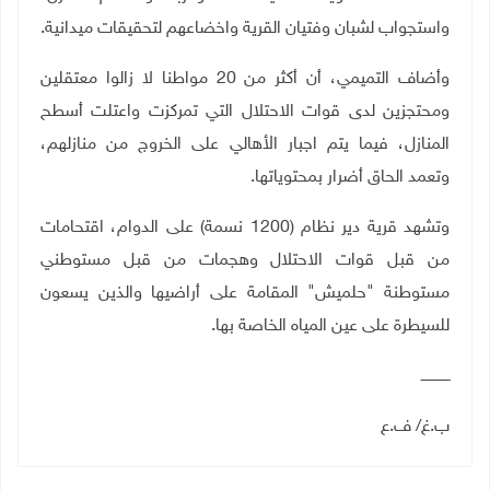
واستجواب لشبان وفتيان القرية واخضاعهم لتحقيقات ميدانية
.
وأضاف التميمي، أن أكثر من 20 مواطنا لا زالوا معتقلين
ومحتجزين لدى قوات الاحتلال التي تمركزت واعتلت أسطح
المنازل، فيما يتم اجبار الأهالي على الخروج من منازلهم،
وتعمد الحاق أضرار بمحتوياتها.
وتشهد قرية دير نظام (1200 نسمة) على الدوام، اقتحامات
من قبل قوات الاحتلال وهجمات من قبل مستوطني
مستوطنة "حلميش" المقامة على أراضيها والذين يسعون
للسيطرة على عين المياه الخاصة بها.
ـــــــــــــ
ب
.
غ/ ف.ع