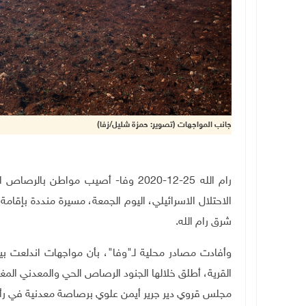
جانب المواجهات (تصوير: حمزة شليل/زفا)
رام الله 25-12-2020 وفا- أصيب مواط
الاحتلال الاسرائيلي، اليوم الجمعة، مسيرة منددة بإقام
شرق رام الله
.
وأفادت مصادر محلية لـ"وفا"، بأن مواجهات اندلعت بي
القرية، أطلق خلالها الجنود الرصاص الحي والمعدني المغ
مجلس قروي دير جرير أيمن علوي برصاصة معدنية في رأسه،