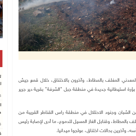
ت
ن بالرصاص المعدني المغلف بالمطاط، وآخرون بالاختناق، خلال قمع جيش
ا
ة بؤرة استيطانية جديدة في منطقة جبل "الشرفة" بقرية دير جرير
26
ن الشبان وجنود الاحتلال في منطقة راس القناطر القريبة من
د
لف بالمطاط، وقنابل الغاز المسيل للدموع، ما أدى لإصابة رئيس
26
 وآخرين بحالات اختناق، عولجوا ميدانيا.
ق