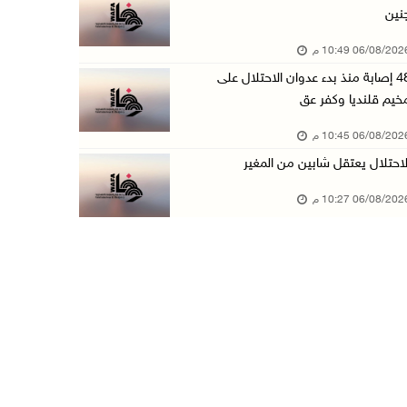
نين
الاحتلال يخطر بإزالة أشجار زيتون والاستيلاء ع ...
06/08/20 10:49 م
06/آب/2026 07:53 م
48 إصابة منذ بدء عدوان الاحتلال على
رابطة العالم الإسلامي تدين تواصل انتهاكات الا ...
خيم قلنديا وكفر عق
06/آب/2026 07:36 م
06/08/20 10:45 م
اليونيسف: استشهاد 300 طفل منذ وقف إطلاق النار ...
لاحتلال يعتقل شابين من المغير
06/آب/2026 07:34 م
06/08/20 10:27 م
الاحتلال يدمّر بيت الزوجية قبل ساعات من الزفا ...
06/آب/2026 07:27 م
إصابتان بالرصاص والاعتداء خلال اقتحام الاحتلا ...
06/آب/2026 06:56 م
الاحتلال يسلم جثمان الشهيد علاء صبيح من قرية ...
06/آب/2026 06:38 م
دودين والتميمي يسلمان قرار تخصيص أرض لصالح مد ...