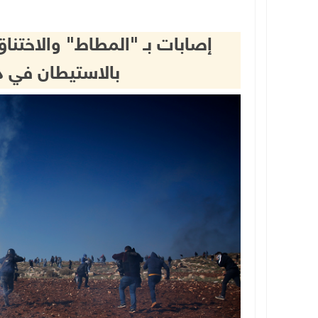
إصابات بـ "المطاط" والاختنا
بالاستيطان في دي