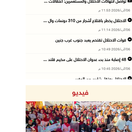
تواصل انتهاكات الاحتلال والمستعمرين: اعتقالات ...
06/آب/2026 11:53 م
الاحتلال يخطر باقتلاع أشجار من 310 دونمات وال ...
06/آب/2026 11:14 م
قوات الاحتلال تقتحم يعبد جنوب غرب جنين
06/آب/2026 10:49 م
48 إصابة منذ بدء عدوان الاحتلال على مخيم قلند ...
06/آب/2026 10:45 م
الاحتلال يعتقل شابين من المغير
06/آب/2026 10:27 م
فيديو
وزير الداخلية يبحث مع مكافحة المخدرات الدولي ...
06/آب/2026 10:01 م
رئيس بلدية الخليل يطلع وفدا أميركيا على تطورا ...
06/آب/2026 09:59 م
Previous
Next