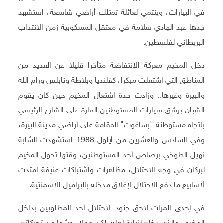
في البيارات، وينتمي لعائلة تمتلك أراضي شاسعة، استشهد
جدها عبد الهادي سلامة في معتقل المسكوبية زمن الانتداب
البريطاني لفلسطين.
دخل المخيم معركة الانتفاضة متأخرا قليلا عن العديد من
المناطق التي اشتعلت مبكرا، كقلنديا وبلاطة ونابلس ورام الله
والبيرة وغيرها.. وزادت حدة اشتعال المخيم حين كان يقوم
الشبان برشق سيارات المستوطنين المارة على الشارع الرئيسي
باتجاه مستوطنة "بساغوت" المقامة على أراضي مدينة البيرة،
وفي السادس والعشرين من أيلول 1988 استشهدت الشابة
نهيل الطوخي برصاص أحد المستوطنين، وقتها تحول المخيم
لبركان في وجه الاحتلال، مظاهرات واشتباكات عنيفة امتدت
لأسابيع ما دفع الاحتلال لإغلاق مدخله بالبراميل الاسمنتية.
في إحدى المرات لاحق جنود الاحتلال أحد المطلوبين بداخل