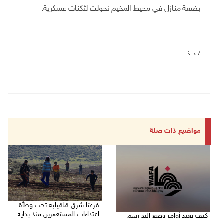
بضعة منازل في محيط المخيم تحولت لثكنات عسكرية.
_
/ د.ذ
مواضيع ذات صلة
فرعتا شرق قلقيلية تحت وطأة
اعتداءات المستعمرين منذ بداية
كيف تعيد أوامر وضع اليد رسم