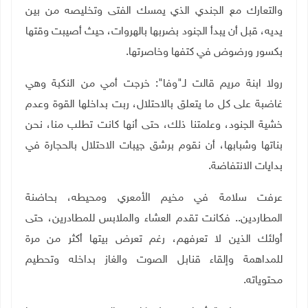
والتعارك مع الجندي الذي يمسك الفتى وتخليصه من بين
يديه، قبل أن يبدأ الجنود بضربها بالهروات، حيث أصيبت وقتها
بكسور ورضوض في كتفها وخاصرتها.
رولا ابنة مريم قالت لـ"وفا": خرجت أمي من النكبة وهي
غاضبة على كل ما يتعلق بالاحتلال، ربت بداخلها القوة وعدم
خشية الجنود، وعلمتنا ذلك، حتى أنها كانت تطلب منا، نحن
بناتها وشبابها، أن نقوم برشق جيبات الاحتلال بالحجارة في
بدايات الانتفاضة.
عرفت سلامة في مخيم الأمعري ومحيطه، بحاضنة
المطاردين.. فكانت تقدم العشاء والملابس للمطادرين، حتى
أولئك الذين لا تعرفهم، رغم تعرض بيتها أكثر من مرة
للمداهمة وإلقاء قنابل الصوت والغاز بداخله وتحطيم
محتوياته.