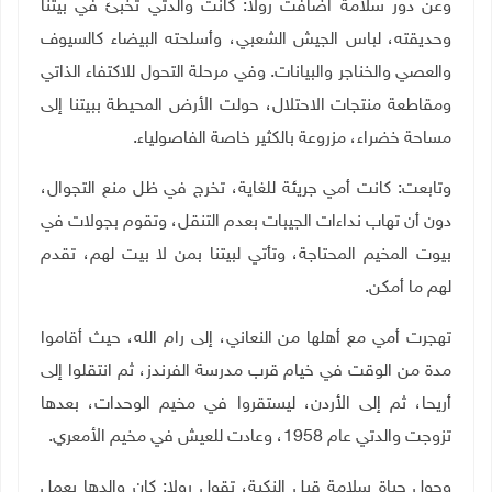
وعن دور سلامة أضافت رولا: كانت والدتي تخبئ في بيتنا
وحديقته، لباس الجيش الشعبي، وأسلحته البيضاء كالسيوف
والعصي والخناجر والبيانات. وفي مرحلة التحول للاكتفاء الذاتي
ومقاطعة منتجات الاحتلال، حولت الأرض المحيطة ببيتنا إلى
مساحة خضراء، مزروعة بالكثير خاصة الفاصولياء.
وتابعت: كانت أمي جريئة للغاية، تخرج في ظل منع التجوال،
دون أن تهاب نداءات الجيبات بعدم التنقل، وتقوم بجولات في
بيوت المخيم المحتاجة، وتأتي لبيتنا بمن لا بيت لهم، تقدم
لهم ما أمكن.
تهجرت أمي مع أهلها من النعاني، إلى رام الله، حيث أقاموا
مدة من الوقت في خيام قرب مدرسة الفرندز، ثم انتقلوا إلى
أريحا، ثم إلى الأردن، ليستقروا في مخيم الوحدات، بعدها
تزوجت والدتي عام 1958، وعادت للعيش في مخيم الأمعري.
وحول حياة سلامة قبل النكبة، تقول رولا: كان والدها يعمل