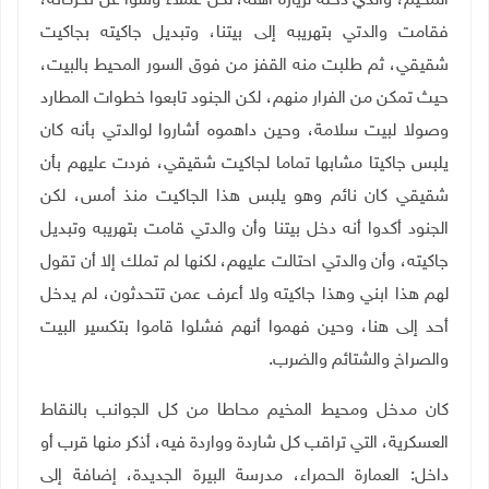
المخيم، والذي دخله لزيارة أهله، لكن عملاء وشوا عن تحركاته،
فقامت والدتي بتهريبه إلى بيتنا، وتبديل جاكيته بجاكيت
شقيقي، ثم طلبت منه القفز من فوق السور المحيط بالبيت،
حيث تمكن من الفرار منهم، لكن الجنود تابعوا خطوات المطارد
وصولا لبيت سلامة، وحين داهموه أشاروا لوالدتي بأنه كان
يلبس جاكيتا مشابها تماما لجاكيت شقيقي، فردت عليهم بأن
شقيقي كان نائم وهو يلبس هذا الجاكيت منذ أمس، لكن
الجنود أكدوا أنه دخل بيتنا وأن والدتي قامت بتهريبه وتبديل
جاكيته، وأن والدتي احتالت عليهم، لكنها لم تملك إلا أن تقول
لهم هذا ابني وهذا جاكيته ولا أعرف عمن تتحدثون، لم يدخل
أحد إلى هنا، وحين فهموا أنهم فشلوا قاموا بتكسير البيت
والصراخ والشتائم والضرب.
كان مدخل ومحيط المخيم محاطا من كل الجوانب بالنقاط
العسكرية، التي تراقب كل شاردة وواردة فيه، أذكر منها قرب أو
داخل: العمارة الحمراء، مدرسة البيرة الجديدة، إضافة إلى