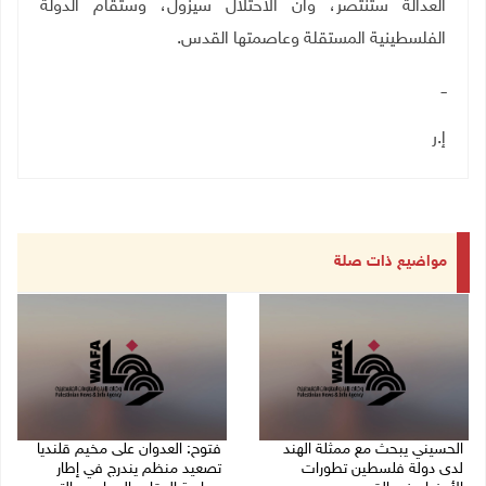
العدالة ستنتصر، وأن الاحتلال سيزول، وستقام الدولة
الفلسطينية المستقلة وعاصمتها القدس
.
ــ
إ.ر
مواضيع ذات صلة
الحسيني يبحث مع ممثلة الهند
فتوح: العدوان على مخيم قلنديا
لدى دولة فلسطين تطورات
تصعيد منظم يندرج في إطار