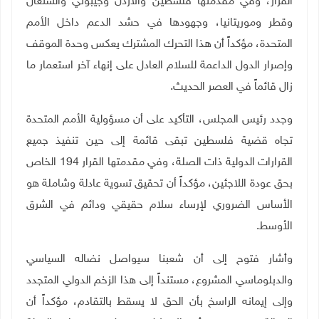
القرار، وفي مقدمتها فلسطين والأردن وجيبوتي والسنغال
وقطر وموريتانيا، وجهودها في حشد الدعم داخل الأمم
المتحدة، مؤكداً أن هذا التحرك المشترك يعكس وحدة الموقف
وإصرار الدول الداعمة للسلام العادل على إنهاء آخر استعمار ما
زال قائماً في العصر الحديث
.
وجدد رئيس المجلس، التأكيد على أن مسؤولية الأمم المتحدة
تجاه قضية فلسطين تبقى قائمة إلى حين تنفيذ جميع
القرارات الدولية ذات الصلة، وفي مقدمتها القرار 194 الخاص
بحق عودة اللاجئين، مؤكداً أن تحقيق تسوية عادلة وشاملة هو
الأساس الضروري لإرساء سلام حقيقي ودائم في الشرق
الأوسط
.
وأشار فتوح إلى أن شعبنا سيواصل نضاله السياسي
والدبلوماسي المشروع، مستنداً إلى هذا الزخم الدولي المتجدد
وإلى إيمانه الراسخ بأن الحق لا يسقط بالتقادم، مؤكداً أن