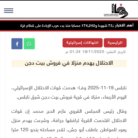
أهم الاخبار
73,384 شهيدا و174,242 مصابا منذ بدء حرب الإبادة على قطاع غزة
MENU
الرئيسية
انتهاكات إسرائيلية
تاريخ النشر: 19/11/2025 01:24 م
الاحتلال يهدم منزلا في فروش بيت دجن
نابلس 19-11-2025 وفــا- هدمت قوات الاحتلال الإسرائيلي،
اليوم الأربعاء، منزلا في قرية فروش بيت دجن شرق نابلس.
وقال رئيس المجلس القروي عازم الحج محمد إن قوات
الاحتلال اقتحمت القرية ترافقها جرافة، وشرعت بهدم منزل
يعود للمواطن عاطف أبو جش، تقدر مساحته بنحو 120 مترا