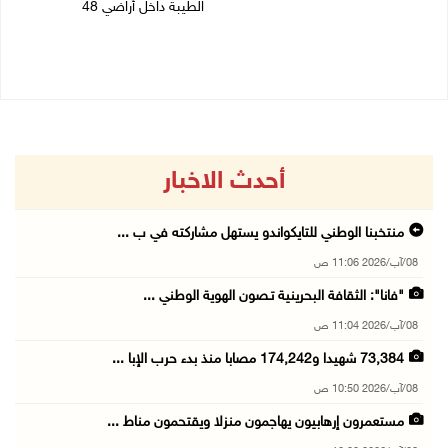
الطيبة داخل أراضي 48
08/08/2026 07:52 ص
07/08/2026 04:57 م
أحدث الاخبار
منتخبنا الوطني للتايكواندو يستهل مشاركته في ب ...
08/آب/2026 11:06 ص
"فانا": الثقافة البحرينية تـصون الهوية الوطني ...
08/آب/2026 11:04 ص
73,384 شهيدا و174,242 مصابا منذ بدء حرب الإبا ...
08/آب/2026 10:50 ص
مستعمرون إرهابيون يهاجمون منزلا ويقتحمون مناط ...