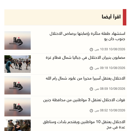
10/آب/2026 08:22 ص
الاحتلال يعتقل 10 مواطنين ويقتحم بلدات ومناطق ...
اقرأ أيضا
10/آب/2026 08:18 ص
إصابة شاب بشظايا رصاص الاحتلال واعتقال خمسة م ...
استشهاد طفلة متأثرة بإصابتها برصاص الاحتلال
جنوب خان يو
10/آب/2026 08:11 ص
10/08/2026 10:33 ص
حالة الطقس: استمرار تأثير الكتلة الهوائية شدي ...
مصابون بنيران الاحتلال في جباليا شمال قطاع غزة
10/آب/2026 07:51 ص
10/08/2026 09:18 ص
الاحتلال يواصل عدوانه على غزة والضفة.. إصابات ...
الاحتلال يعتقل أسيرا محررا من عابود شمال رام الله
09/آب/2026 11:59 م
"نقابة الصحفيين": 108 اعتداءات بحق الصحفيين ا ...
10/08/2026 08:59 ص
09/آب/2026 11:27 م
قوات الاحتلال تعتقل 3 مواطنين من محافظة جنين
إصابات بنيران الاحتلال في حي التفاح شمال شرق ...
10/08/2026 08:52 ص
09/آب/2026 11:02 م
الاحتلال يعتقل 10 مواطنين ويقتحم بلدات ومناطق
الاحتلال يقتحم بلدات عتيل وزيتا وباقة الشرقية ...
عدة في مح