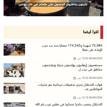
حالة الطقس: ارتفاع طفيف وموجة حر شديدة اعتبار ...
نازحون ينتظرون الحصول على طعام في خان يونس
08/آب/2026 07:52 ص
تواصل انتهاكات الاحتلال والمستعمرين: إصابات و ...
08/آب/2026 12:01 ص
قوات الاحتلال تقتحم بيت فجار جنوب بيت لحم
اقرأ أيضا
07/آب/2026 11:49 م
أسعار الغذاء العالمية عند أعلى مستوى منذ 3 سن ...
73,384 شهيدا و174,242 مصابا منذ بدء حرب
الإبادة على قطا
07/آب/2026 11:11 م
08/08/2026 10:50 ص
قوات الاحتلال تقتحم بيت لحم
مستعمرون إرهابيون يهاجمون منزلا ويقتحمون
07/آب/2026 10:40 م
مناطق في بيت ل
قوات الاحتلال تعتقل طفلا من قرية عنزا جنوب جن ...
08/08/2026 10:22 ص
07/آب/2026 10:17 م
قوات الاحتلال تجري تحقيقات ميدانية مع عشرات
المواطنين ف
قوات الاحتلال تغلق مداخل يعبد جنوب غرب جنين
07/آب/2026 10:15 م
08/08/2026 10:18 ص
الاحتلال ينصب حاجزا عسكريا في نعلين غرب رام الله
الاحتلال يعيق تنقل المواطنين ويقتحم بلدات شرق ...