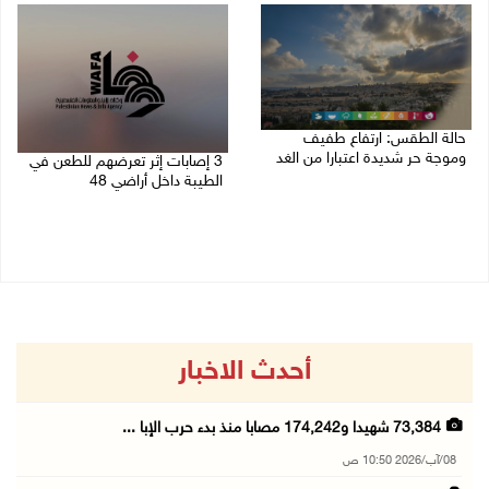
حالة الطقس: ارتفاع طفيف
وموجة حر شديدة اعتبارا من الغد
3 إصابات إثر تعرضهم للطعن في
الطيبة داخل أراضي 48
08/08/2026 07:52 ص
07/08/2026 04:57 م
أحدث الاخبار
73,384 شهيدا و174,242 مصابا منذ بدء حرب الإبا ...
08/آب/2026 10:50 ص