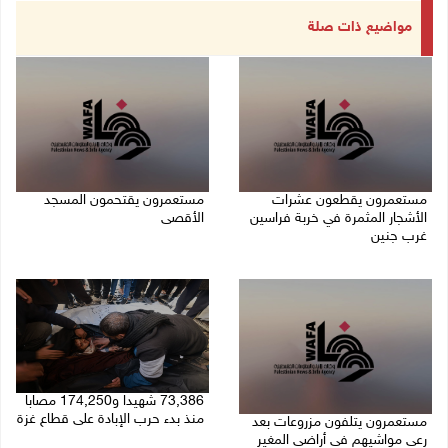
مواضيع ذات صلة
مستعمرون يقطعون عشرات
مستعمرون يقتحمون المسجد
الأشجار المثمرة في خربة فراسين
الأقصى
غرب جنين
09/08/2026 12:49 م
09/08/2026 01:13 م
73,386 شهيدا و174,250 مصابا
منذ بدء حرب الإبادة على قطاع غزة
مستعمرون يتلفون مزروعات بعد
رعي مواشيهم في أراضي المغير