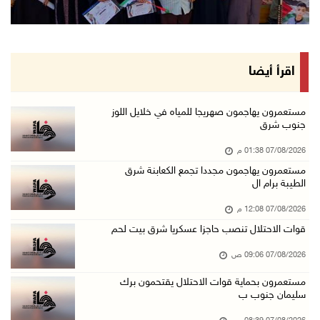
الطقس: أجواء صافية صيفية والحرارة حول معدلها ...
07/آب/2026 08:15 ص
تواصل انتهاكات الاحتلال والمستعمرين: اعتقالات ...
اقرأ أيضا
06/آب/2026 11:53 م
الاحتلال يخطر باقتلاع أشجار من 310 دونمات وال ...
مستعمرون يهاجمون صهريجا للمياه في خلايل اللوز
جنوب شرق
06/آب/2026 11:14 م
07/08/2026 01:38 م
قوات الاحتلال تقتحم يعبد جنوب غرب جنين
مستعمرون يهاجمون مجددا تجمع الكعابنة شرق
06/آب/2026 10:49 م
الطيبة برام ال
48 إصابة منذ بدء عدوان الاحتلال على مخيم قلند ...
07/08/2026 12:08 م
06/آب/2026 10:45 م
قوات الاحتلال تنصب حاجزا عسكريا شرق بيت لحم
الاحتلال يعتقل شابين من المغير
07/08/2026 09:06 ص
06/آب/2026 10:27 م
مستعمرون بحماية قوات الاحتلال يقتحمون برك
وزير الداخلية يبحث مع مكافحة المخدرات الدولي ...
سليمان جنوب ب
06/آب/2026 10:01 م